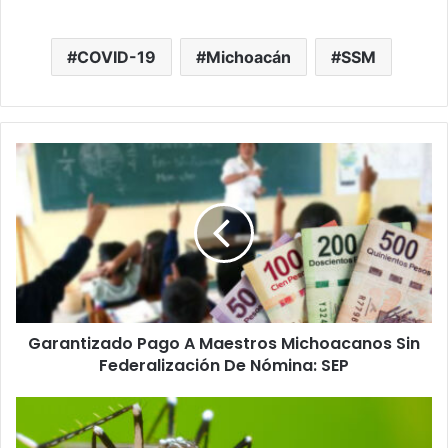
COVID-19
Michoacán
SSM
Garantizado
Pago
A
Maestros
Michoacanos
Sin
Federalización
De
Nómina:
Garantizado Pago A Maestros Michoacanos Sin
SEP
Federalización De Nómina: SEP
En
Michoacán