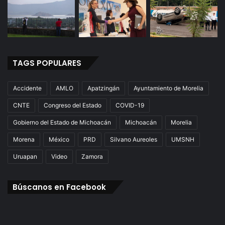
TAGS POPULARES
Accidente
AMLO
Apatzingán
Ayuntamiento de Morelia
CNTE
Congreso del Estado
COVID-19
Gobierno del Estado de Michoacán
Michoacán
Morelia
Morena
México
PRD
Silvano Aureoles
UMSNH
Uruapan
Video
Zamora
Búscanos en Facebook