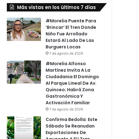
Más vistas en los últimos 7 días
#Morelia Puente Para
‘Brincar’ El Tren Donde
Niño Fue Arrollado
Estará Al Lado De Las
Burguers Locas
7 de agosto de 2026
#Morelia Alfonso
Martínez Invita A La
Ciudadania El Domingo
Al Parque Lineal De Av.
Quinceo; Habrá Zona
Gastronómica Y
Activación Familiar
7 de agosto de 2026
Confirma Bedolla: Este
Sábado Se Reanudan
Exportaciones De
Aguacate A EU Tras