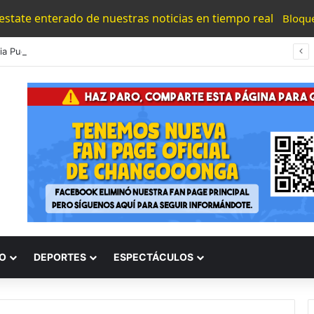
 estate enterado de nuestras noticias en tiempo real
Bloqu
#Morelia Puente Para ‘Brincar’ El Tren Donde Niño Fue Arrollado Estará Al Lado De Las Burguers Locas
O
DEPORTES
ESPECTÁCULOS