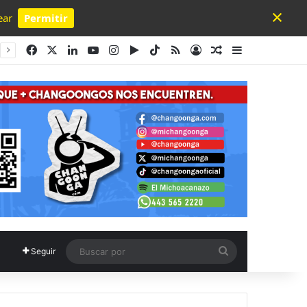
×
ear
Permitir
Powered by SendPulse
Facebook
X
LinkedIn
YouTube
Instagram
Google Play
TikTok
RSS
Acceso
Publicación al a
Barra lateral
Buscar
Seguir
por