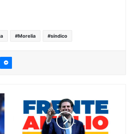
ia
Morelia
síndico
kype
Messenger
#Morelia
Ahora
Buscaré
El
Respaldo
Del
PRIANRD