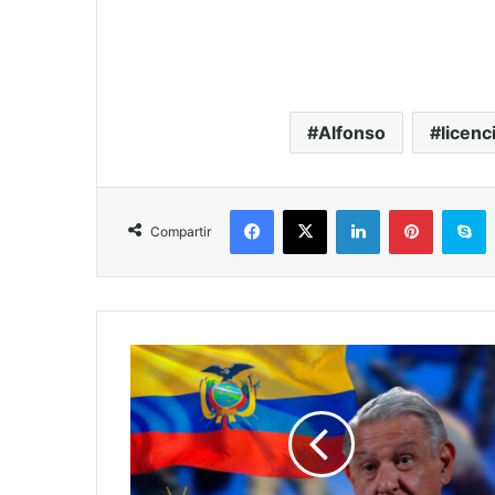
Alfonso
licenc
Facebook
X
LinkedIn
Pinterest
S
Compartir
AMLO
Confirma
NO
Hay
Mexicanos
Afectados
Por