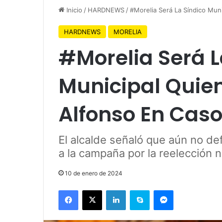
Inicio
/
HARDNEWS
/
#Morelia Será La Síndico Muni
HARDNEWS
MORELIA
#Morelia Será L
Municipal Quien
Alfonso En Caso
El alcalde señaló que aún no defi
a la campaña por la reelección n
10 de enero de 2024
Facebook
X
LinkedIn
Skype
Messenger