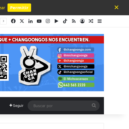
×
ear
Permitir
Powered by SendPulse
Facebook
X
LinkedIn
YouTube
Instagram
Google Play
TikTok
RSS
Acceso
Publicación al a
Barra lateral
Buscar
Seguir
por