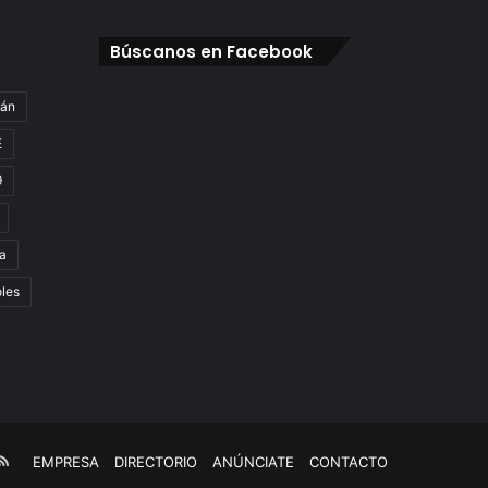
Búscanos en Facebook
gán
E
9
a
oles
e
kTok
RSS
EMPRESA
DIRECTORIO
ANÚNCIATE
CONTACTO