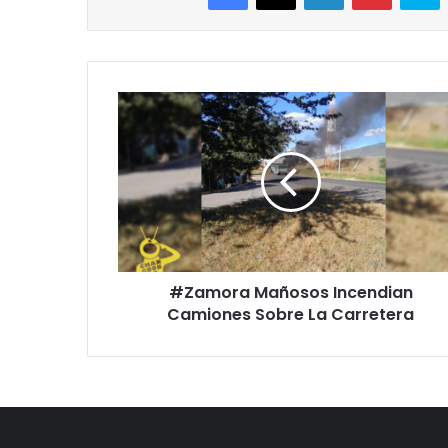
#Zamora
Mañosos
Incendian
Camiones
Sobre
La
Carretera
#Zamora Mañosos Incendian
Camiones Sobre La Carretera