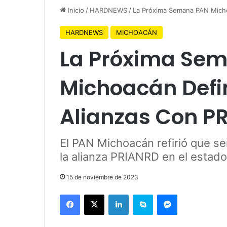
Inicio
/
HARDNEWS
/
La Próxima Semana PAN Micho
HARDNEWS
MICHOACÁN
La Próxima Se
Michoacán Defi
Alianzas Con P
El PAN Michoacán refirió que s
la alianza PRIANRD en el estado
15 de noviembre de 2023
Facebook
X
LinkedIn
Skype
Messenger