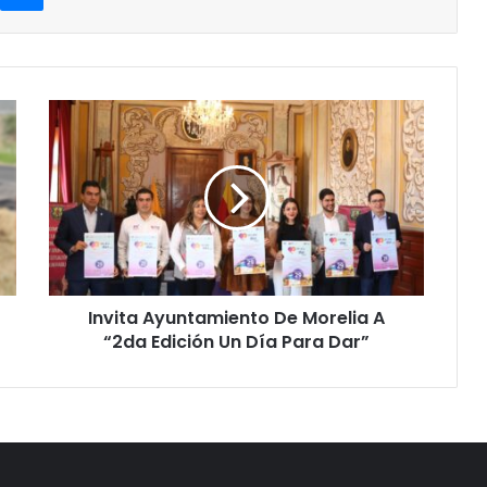
Invita
Ayuntamiento
De
Morelia
A
“2da
Edición
Un
Día
Invita Ayuntamiento De Morelia A
Para
Dar”
“2da Edición Un Día Para Dar”