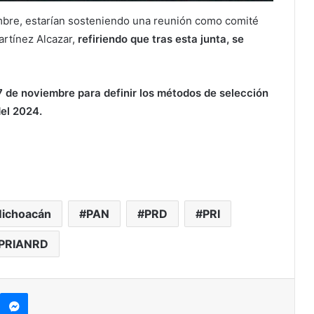
bre, estarían sosteniendo una reunión como comité
Martínez Alcazar,
refiriendo que tras esta junta, se
7 de noviembre para definir los métodos de selección
del 2024.
ichoacán
PAN
PRD
PRI
PRIANRD
kype
Messenger