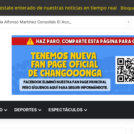
 estate enterado de nuestras noticias en tiempo real
Bloqu
#Morelia Alfonso Martínez Consolido El Acceso A La Lectura Con El Programa «Morelia Se Lee»
O
DEPORTES
ESPECTÁCULOS