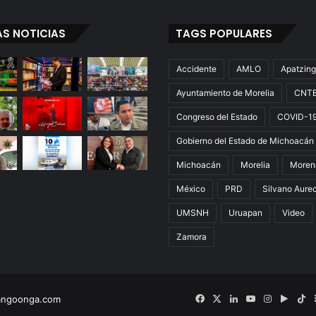
AS NOTICIAS
TAGS POPULARES
Accidente
AMLO
Apatzin
Ayuntamiento de Morelia
CNT
Congreso del Estado
COVID-1
Gobierno del Estado de Michoacán
Michoacán
Morelia
Moren
México
PRD
Silvano Aure
UMSNH
Uruapan
Video
Zamora
Facebook
X
LinkedIn
YouTube
Instagram
Googl
Ti
angoonga.com
Play