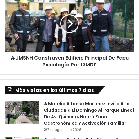
Construyen
Edificio
Principal
De
Facu
Psicología
Por
13MDP
#UMSNH Construyen Edificio Principal De Facu
Psicología Por 13MDP
Más vistas en los últimos 7 días
#Morelia Alfonso Martínez Invita A La
Ciudadania El Domingo Al Parque Lineal
De Av. Quinceo; Habrá Zona
Gastronómica Y Activación Familiar
7 de agosto de 2026