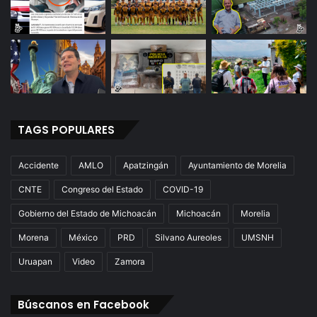
TAGS POPULARES
Accidente
AMLO
Apatzingán
Ayuntamiento de Morelia
CNTE
Congreso del Estado
COVID-19
Gobierno del Estado de Michoacán
Michoacán
Morelia
Morena
México
PRD
Silvano Aureoles
UMSNH
Uruapan
Video
Zamora
Búscanos en Facebook