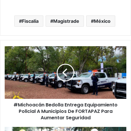
Fiscalía
Magistrade
México
#Michoacán
Bedolla
Entrega
Equipamiento
Policial
A
Municipios
De
FORTAPAZ
#Michoacán Bedolla Entrega Equipamiento
Para
Aumentar
Policial A Municipios De FORTAPAZ Para
Seguridad
Aumentar Seguridad
#UMSNH