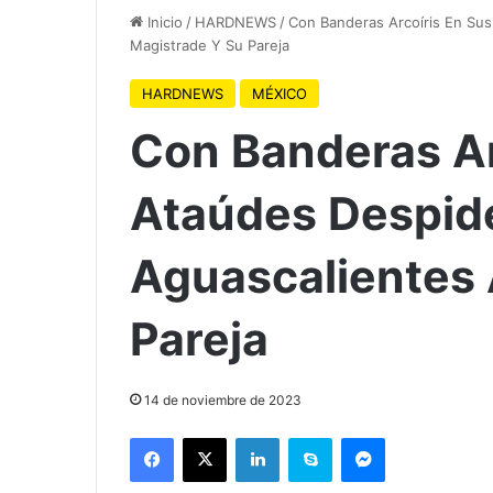
Inicio
/
HARDNEWS
/
Con Banderas Arcoíris En Sus
Magistrade Y Su Pareja
HARDNEWS
MÉXICO
Con Banderas Ar
Ataúdes Despide
Aguascalientes 
Pareja
14 de noviembre de 2023
Facebook
X
LinkedIn
Skype
Messenger