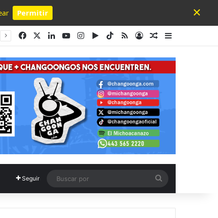
×
ear
Permitir
Powered by SendPulse
Facebook
X
LinkedIn
YouTube
Instagram
Google Play
TikTok
RSS
Acceso
Publicación al a
Barra lateral
Buscar
Seguir
por