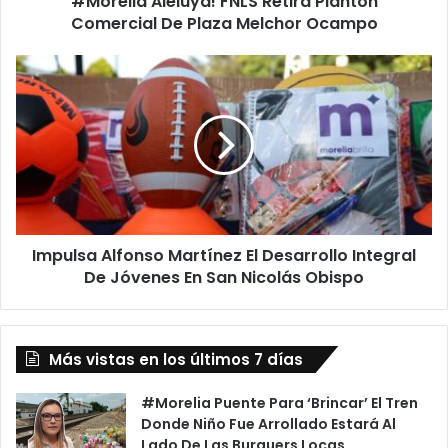
#Morelia Aleluya! FNLS Retira Plantón
Comercial De Plaza Melchor Ocampo
Impulsa
Alfonso
Martínez
El
Desarrollo
Integral
De
Jóvenes
En
Impulsa Alfonso Martínez El Desarrollo Integral
San
Nicolás
De Jóvenes En San Nicolás Obispo
Obispo
Más vistas en los últimos 7 días
#Morelia Puente Para ‘Brincar’ El Tren
Donde Niño Fue Arrollado Estará Al
Lado De Las Burguers Locas