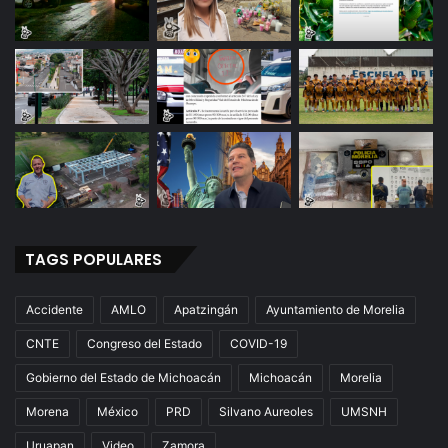
TAGS POPULARES
Accidente
AMLO
Apatzingán
Ayuntamiento de Morelia
CNTE
Congreso del Estado
COVID-19
Gobierno del Estado de Michoacán
Michoacán
Morelia
Morena
México
PRD
Silvano Aureoles
UMSNH
Uruapan
Video
Zamora