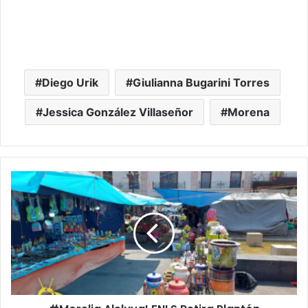
Diego Urik
Giulianna Bugarini Torres
Jessica González Villaseñor
Morena
#Morelia
Aleluya!
FNLS
Retira
Plantón
Comercial
De
Plaza
Melchor
Ocampo