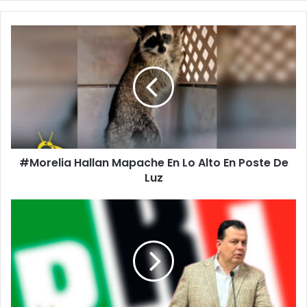
#Morelia
Hallan
Mapache
En
Lo
Alto
En
Poste
De
#Morelia Hallan Mapache En Lo Alto En Poste De
Luz
Luz
Dirigente
PRI
Michoacán
Advierte:
Si
Quieren
Candidatura
Deberán