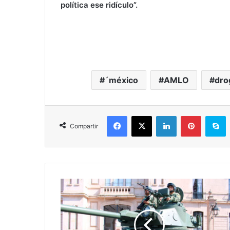
política ese ridículo”.
´méxico
AMLO
dro
Facebook
X
LinkedIn
Pinterest
S
Compartir
¡Cumple
258
De
Morelos!
Desfilarán