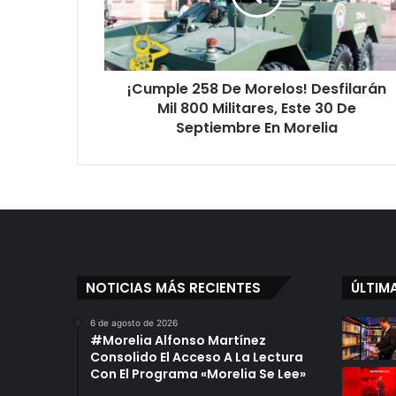
Mil
800
Militares,
Este
¡Cumple 258 De Morelos! Desfilarán
30
De
Mil 800 Militares, Este 30 De
Septiembre
Septiembre En Morelia
En
Morelia
NOTICIAS MÁS RECIENTES
ÚLTIM
6 de agosto de 2026
#Morelia Alfonso Martínez
Consolido El Acceso A La Lectura
Con El Programa «Morelia Se Lee»