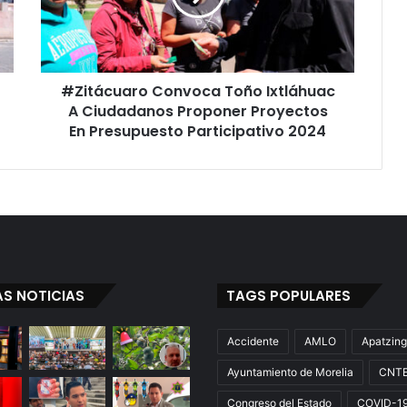
Ciudadanos
Proponer
Proyectos
En
#Zitácuaro Convoca Toño Ixtláhuac
Presupuesto
Participativo
A Ciudadanos Proponer Proyectos
2024
En Presupuesto Participativo 2024
AS NOTICIAS
TAGS POPULARES
Accidente
AMLO
Apatzin
Ayuntamiento de Morelia
CNT
Congreso del Estado
COVID-1