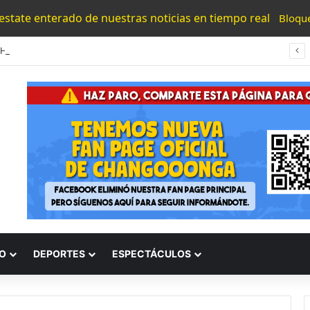
 estate enterado de nuestras noticias en tiempo real
Bloqu
#UMSNH Rectora Exhorta A Madres Y Padres Nicolaitas A Participar En La Reconstrucción Del Tejido Social
O
DEPORTES
ESPECTÁCULOS