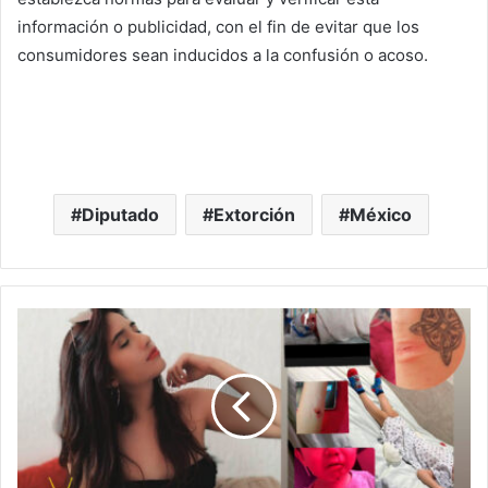
información o publicidad, con el fin de evitar que los
consumidores sean inducidos a la confusión o acoso.
Diputado
Extorción
México
#Morelia
Su
Expareja
Está
A
Punto
De
Matarla