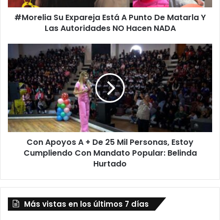
Y
#Morelia Su Expareja Está A Punto De Matarla Y
Las
Autoridades NO Hacen NADA
Las Autoridades NO Hacen NADA
Con
Apoyos
A
+
De
25
Mil
Personas,
Estoy
Con Apoyos A + De 25 Mil Personas, Estoy
Cumpliendo
Con
Cumpliendo Con Mandato Popular: Belinda
Mandato
Hurtado
Popular:
Belinda
Hurtado
Más vistas en los últimos 7 días