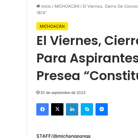
Inicio
/
MICHOACÁN
/
El Viernes, Cierre De Convoc
1814”
MICHOACÁN
El Viernes, Cie
Para Aspirantes
Presea “Constit
20 de septiembre de 2023
Facebook
X
LinkedIn
Skype
Messenger
STAFF/@michangoonga