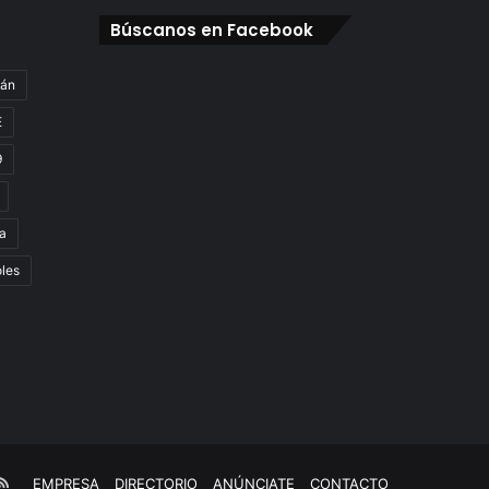
Búscanos en Facebook
gán
E
9
a
oles
e
kTok
RSS
EMPRESA
DIRECTORIO
ANÚNCIATE
CONTACTO