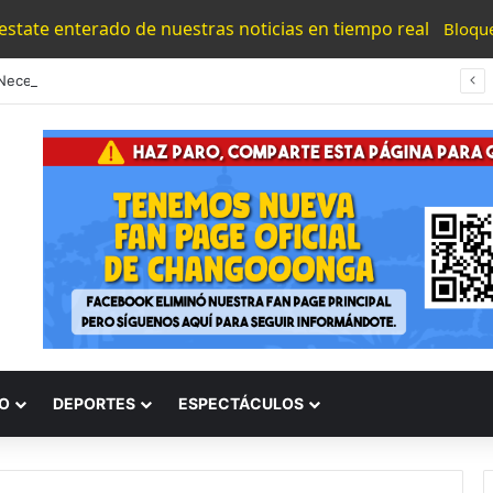
 estate enterado de nuestras noticias en tiempo real
Bloqu
“Los Necesitamos”: Atlético Morelia Agradece Respaldo De Su Afición En Encuentro Ante Cancún Fc
O
DEPORTES
ESPECTÁCULOS