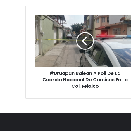
#Uruapan
Balean
A
Poli
De
La
Guardia
Nacional
De
#Uruapan Balean A Poli De La
Caminos
En
Guardia Nacional De Caminos En La
La
Col. México
Col.
México