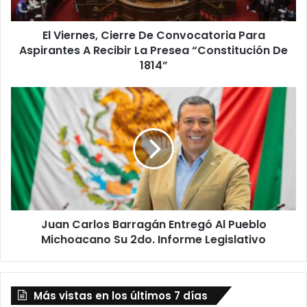
A
Recibir
El Viernes, Cierre De Convocatoria Para
La
Presea
Aspirantes A Recibir La Presea “Constitución De
“Constitución
1814”
De
1814”
Juan
Carlos
Barragán
Entregó
Al
Pueblo
Michoacano
Su
2do.
Juan Carlos Barragán Entregó Al Pueblo
Informe
Legislativo
Michoacano Su 2do. Informe Legislativo
Más vistas en los últimos 7 días