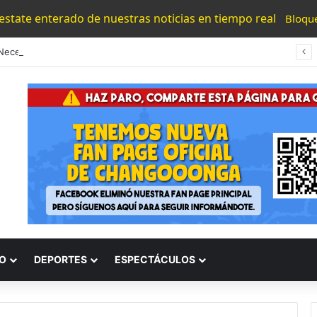
 estate enterado de nuestras noticias en tiempo real
Bloqu
“Los Necesitamos”: Atlético Morelia Agradece Respaldo De Su Afición En Encuentro Ante Cancún Fc
O
DEPORTES
ESPECTÁCULOS