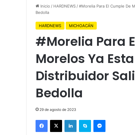
Inicio
/
HARDNEWS
/
#Morelia Para El Cumple De Mo
Bedolla
HARDNEWS
MICHOACÁN
#Morelia Para 
Morelos Ya Esta
Distribuidor Sa
Bedolla
29 de agosto de 2023
Facebook
X
LinkedIn
Skype
Messenger