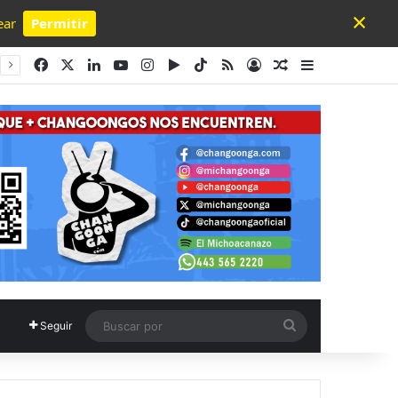
×
ear
Permitir
Powered by SendPulse
Facebook
X
LinkedIn
YouTube
Instagram
Google Play
TikTok
RSS
Acceso
Publicación al a
Barra lateral
Buscar
Seguir
por