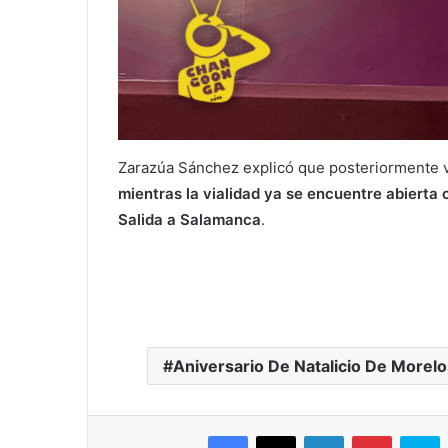
Zarazúa Sánchez explicó que posteriormente v
mientras la vialidad ya se encuentre abierta c
Salida a Salamanca
.
Aniversario De Natalicio De Morelo
Facebook
X
LinkedIn
Pinterest
S