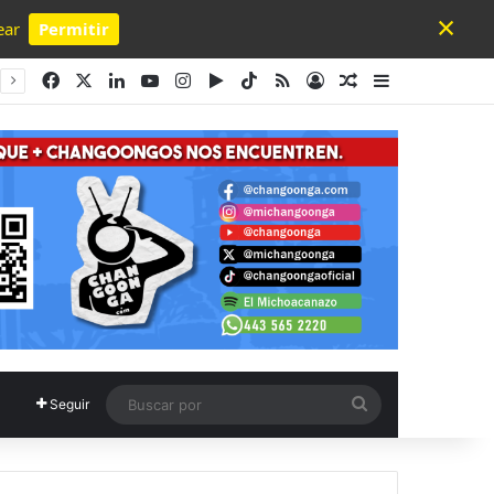
×
ear
Permitir
Powered by SendPulse
Facebook
X
LinkedIn
YouTube
Instagram
Google Play
TikTok
RSS
Acceso
Publicación al a
Barra lateral
Buscar
Seguir
por