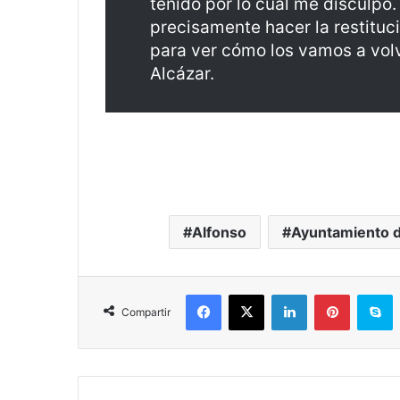
tenido por lo cual me disculpo
precisamente hacer la restitu
para ver cómo los vamos a volv
Alcázar.
Alfonso
Ayuntamiento d
Facebook
X
LinkedIn
Pinterest
S
Compartir