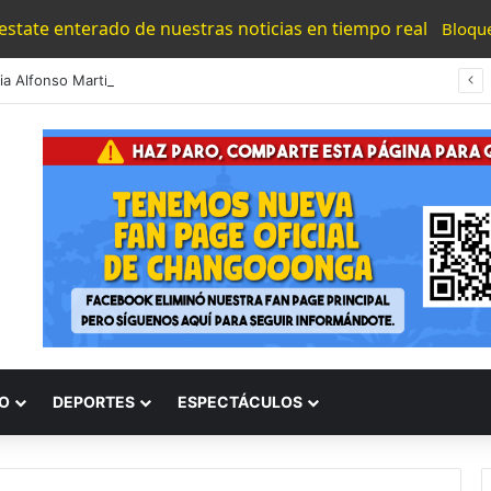
 estate enterado de nuestras noticias en tiempo real
Bloqu
#Morelia Alfonso Martínez Consolido El Acceso A La Lectura Con El Programa «Morelia Se Lee»
O
DEPORTES
ESPECTÁCULOS