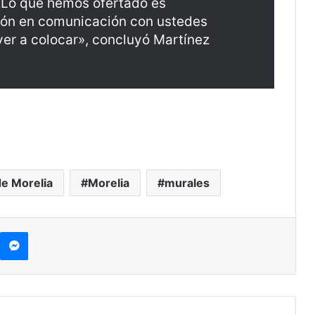
. Lo que hemos ofertado es
ción en comunicación con ustedes
er a colocar», concluyó Martínez
e Morelia
Morelia
murales
kype
Messenger