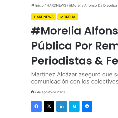
Inicio
/
HARDNEWS
/
#Morelia Alfonso Da Disculpa
HARDNEWS
MORELIA
#Morelia Alfons
Pública Por Re
Periodistas & F
Martínez Alcázar aseguró que se
comunicación con los colectivo
7 de agosto de 2023
Facebook
X
LinkedIn
Skype
Messenger