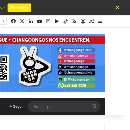
×
ear
Permitir
Powered by SendPulse
Facebook
X
LinkedIn
YouTube
Instagram
Google Play
TikTok
RSS
Acceso
Publicación al a
Barra lateral
Buscar
Seguir
por