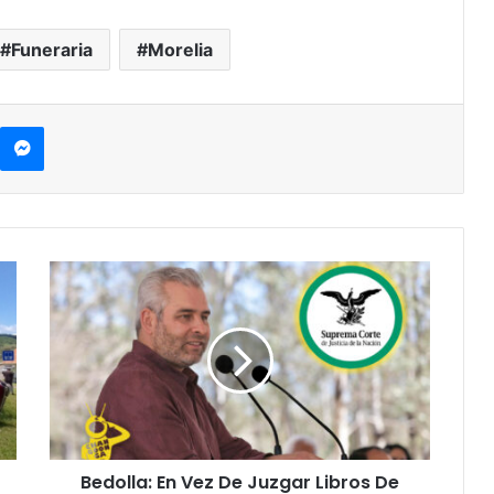
Funeraria
Morelia
kype
Messenger
Bedolla:
En
Vez
De
Juzgar
Libros
De
Texto
Poder
Bedolla: En Vez De Juzgar Libros De
Judicial