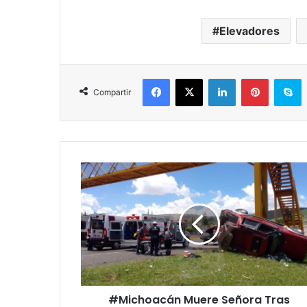
Elevadores
Facebook
X
LinkedIn
Pinterest
S
Compartir
#Michoacán
Muere
Señora
Tras
Volcarse
En
Troca;
Hay
1
#Michoacán Muere Señora Tras
Bendi