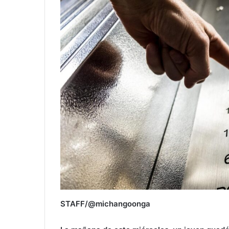
STAFF/@michangoonga