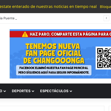
 estate enterado de nuestras noticias en tiempo real
Bloqu
#Morelia Puente Para ‘Brincar’ El Tren Donde Niño Fue Arrollado Estará Al Lado De Las Burguers Locas
O
DEPORTES
ESPECTÁCULOS