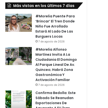
Más vistas en los últimos 7 días
#Morelia Puente Para
‘Brincar’ El Tren Donde
Niño Fue Arrollado
Estará Al Lado De Las
Burguers Locas
7 de agosto de 2026
#Morelia Alfonso
Martínez Invita A La
Ciudadania El Domingo
Al Parque Lineal De Av.
Quinceo; Habrá Zona
Gastronómica Y
Activación Familiar
7 de agosto de 2026
Confirma Bedolla: Este
Sábado Se Reanudan
Exportaciones De
Aguacate A EU Tras