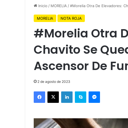
Inicio
/
MORELIA
/
#Morelia Otra De Elevadores: C
MORELIA
NOTA ROJA
#Morelia Otra D
Chavito Se Que
Ascensor De Fu
2 de agosto de 2023
Facebook
X
LinkedIn
Skype
Messenger