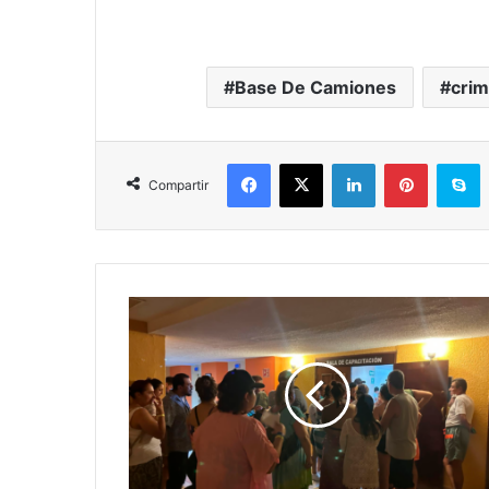
Base De Camiones
crim
Facebook
X
LinkedIn
Pinterest
S
Compartir
Pasa
En
Acapulco:
Huéspedes
Se
Manifiestan
En
Hotel