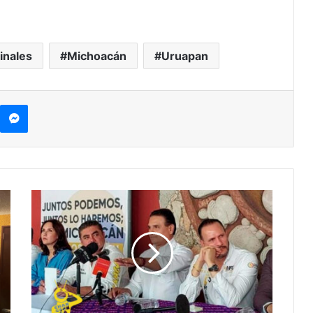
inales
Michoacán
Uruapan
kype
Messenger
#Huandacareo
Silvano
Asegura:
NO
Tengo
'Plan
B',
Lo