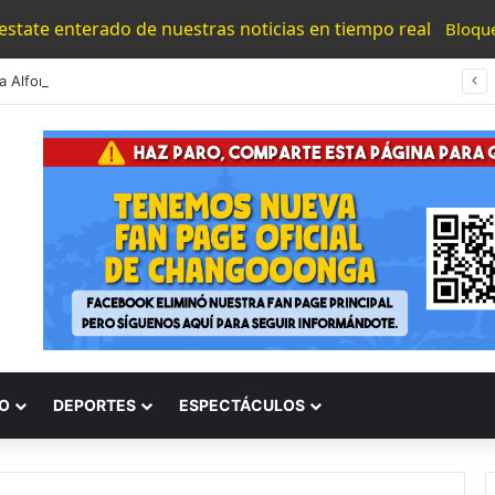
 estate enterado de nuestras noticias en tiempo real
Bloqu
#Morelia Alfonso Martínez Consolido El Acceso A La Lectura Con El Programa «Morelia Se Lee»
O
DEPORTES
ESPECTÁCULOS