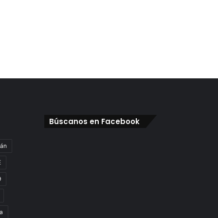
Búscanos en Facebook
gán
E
9
a