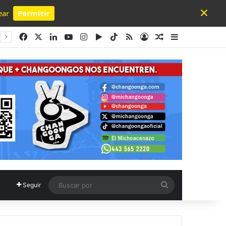
×
ear
Permitir
Powered by SendPulse
Facebook
X
LinkedIn
YouTube
Instagram
Google Play
TikTok
RSS
Acceso
Publicación al a
Barra lateral
Buscar
Seguir
por