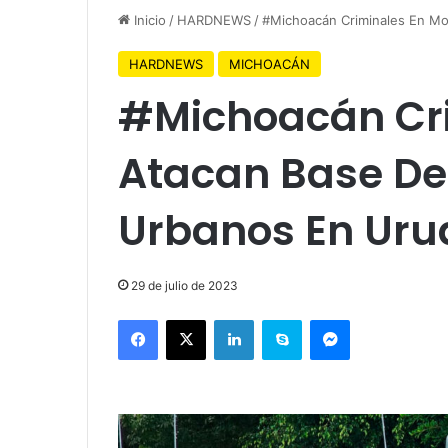
Inicio
/
HARDNEWS
/
#Michoacán Criminales En M
HARDNEWS
MICHOACÁN
#Michoacán Cri
Atacan Base D
Urbanos En Ur
29 de julio de 2023
Facebook
X
LinkedIn
Skype
Messenger