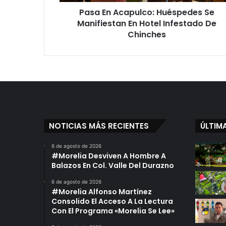
Infestado
Pasa En Acapulco: Huéspedes Se
De
Chinches
Manifiestan En Hotel Infestado De
Chinches
NOTICIAS MÁS RECIENTES
ÚLTIM
6 de agosto de 2026
#Morelia Desviven A Hombre A
Balazos En Col. Valle Del Durazno
6 de agosto de 2026
#Morelia Alfonso Martínez
Consolido El Acceso A La Lectura
Con El Programa «Morelia Se Lee»