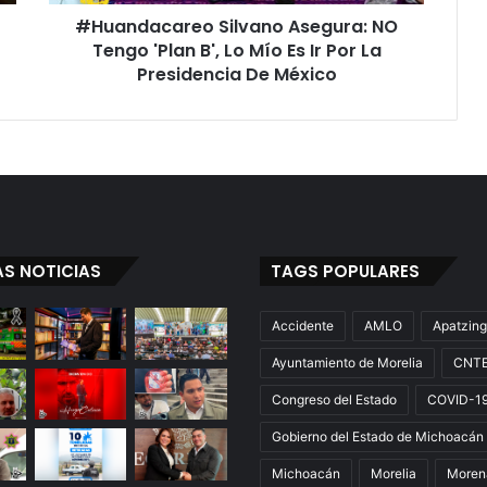
Mío
#Huandacareo Silvano Asegura: NO
Es
Ir
Tengo 'Plan B', Lo Mío Es Ir Por La
Por
Presidencia De México
La
Presidencia
De
México
AS NOTICIAS
TAGS POPULARES
Accidente
AMLO
Apatzin
Ayuntamiento de Morelia
CNT
Congreso del Estado
COVID-1
Gobierno del Estado de Michoacán
Michoacán
Morelia
Moren