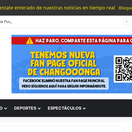
 estate enterado de nuestras noticias en tiempo real
Bloqu
#Morelia Puente Para ‘Brincar’ El Tren Donde Niño Fue Arrollado Estará Al Lado De Las Burguers Locas
O
DEPORTES
ESPECTÁCULOS