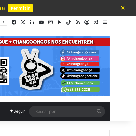
×
ear
Permitir
Powered by SendPulse
Facebook
X
LinkedIn
YouTube
Instagram
Google Play
TikTok
RSS
Acceso
Publicación al a
Barra lateral
Buscar
Seguir
por