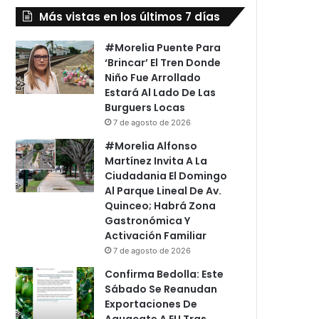
Más vistas en los últimos 7 días
#Morelia Puente Para
‘Brincar’ El Tren Donde
Niño Fue Arrollado
Estará Al Lado De Las
Burguers Locas
7 de agosto de 2026
#Morelia Alfonso
Martínez Invita A La
Ciudadania El Domingo
Al Parque Lineal De Av.
Quinceo; Habrá Zona
Gastronómica Y
Activación Familiar
7 de agosto de 2026
Confirma Bedolla: Este
Sábado Se Reanudan
Exportaciones De
Aguacate A EU Tras