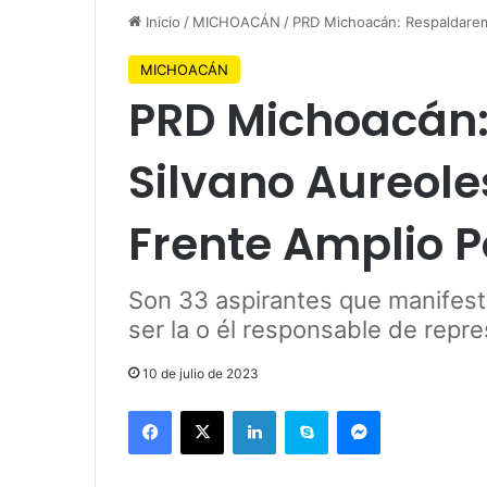
Inicio
/
MICHOACÁN
/
PRD Michoacán: Respaldarem
MICHOACÁN
PRD Michoacán
Silvano Aureole
Frente Amplio P
Son 33 aspirantes que manifestar
ser la o él responsable de repr
10 de julio de 2023
Facebook
X
LinkedIn
Skype
Messenger