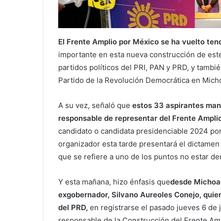
El Frente Amplio por México se ha vuelto ten
importante en esta nueva construcción de este 
partidos políticos del PRI, PAN y PRD, y también
Partido de la Revolución Democrática en Mic
A su vez, señaló que
estos 33 aspirantes manif
responsable de representar del Frente Ampli
candidato o candidata presidenciable 2024 por
organizador esta tarde presentará el dictamen 
que se refiere a uno de los puntos no estar de
Y esta mañana, hizo énfasis que
desde Michoac
exgobernador, Silvano Aureoles Conejo, quien 
del PRD,
en registrarse el pasado jueves 6 de j
responsable de la Construcción del Frente Amp