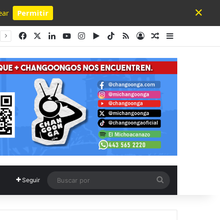
×
ear
Permitir
Powered by SendPulse
Facebook
X
LinkedIn
YouTube
Instagram
Google Play
TikTok
RSS
Acceso
Publicación al a
Barra lateral
Buscar
Seguir
por