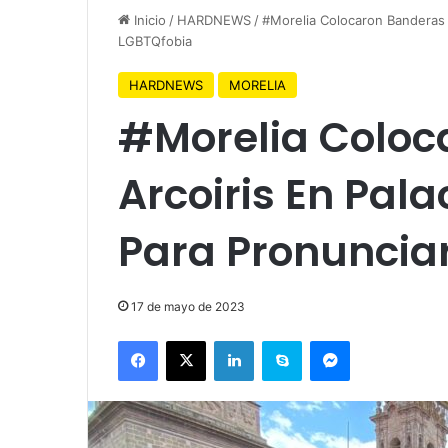
Inicio
/
HARDNEWS
/
#Morelia Colocaron Banderas 
LGBTQfobia
HARDNEWS
MORELIA
#Morelia Coloc
Arcoiris En Pal
Para Pronuncia
17 de mayo de 2023
Facebook
X
LinkedIn
Skype
Messenger