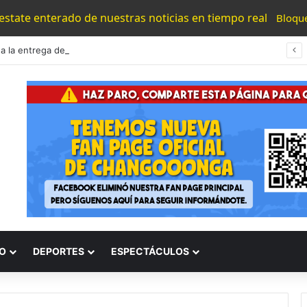
 estate enterado de nuestras noticias en tiempo real
Bloqu
a la entrega de obra pública en el municipio de Jiquilpan
O
DEPORTES
ESPECTÁCULOS