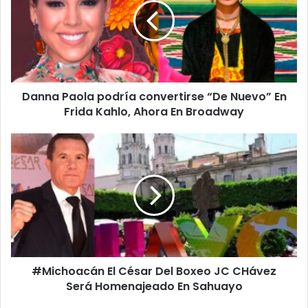
convertirse
“De
Nuevo”
En
Frida
Kahlo,
Danna Paola podría convertirse “De Nuevo” En
Ahora
En
Frida Kahlo, Ahora En Broadway
Broadway
#Michoacán
El
César
Del
Boxeo
JC
CHávez
Será
Homenajeado
#Michoacán El César Del Boxeo JC CHávez
En
Sahuayo
Será Homenajeado En Sahuayo