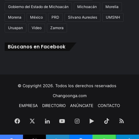
Gobierno del Estado de Michoacán
Michoacán
Morelia
Morena
México
PRD
Silvano Aureoles
UMSNH
Uruapan
Video
Zamora
Búscanos en Facebook
© Copyright 2026. Todos los derechos reservados
Changoonga.com
EMPRESA
DIRECTORIO
ANÚNCIATE
CONTACTO
Facebook
X
LinkedIn
YouTube
Instagram
Google
TikTok
RSS
Play