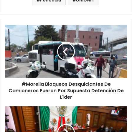
#Morelia
Bloqueos
Desquiciantes
De
Camioneros
Fueron
Por
Supuesta
Detención
#Morelia Bloqueos Desquiciantes De
De
Líder
Camioneros Fueron Por Supuesta Detención De
Líder
Congreso
Del
Estado
Marca