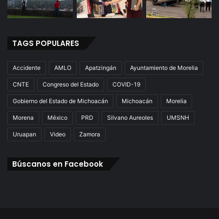
TAGS POPULARES
Accidente
AMLO
Apatzingán
Ayuntamiento de Morelia
CNTE
Congreso del Estado
COVID-19
Gobierno del Estado de Michoacán
Michoacán
Morelia
Morena
México
PRD
Silvano Aureoles
UMSNH
Uruapan
Video
Zamora
Búscanos en Facebook