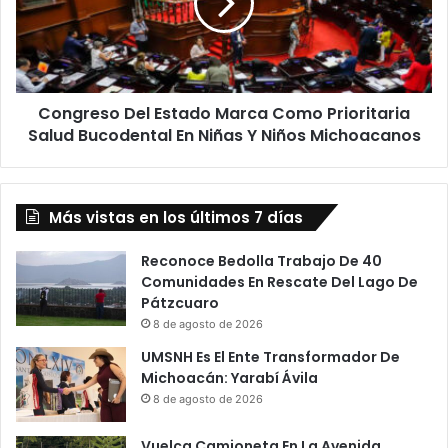
Como
Prioritaria
Salud
Bucodental
En
Congreso Del Estado Marca Como Prioritaria
Niñas
Y
Salud Bucodental En Niñas Y Niños Michoacanos
Niños
Michoacanos
Más vistas en los últimos 7 días
Reconoce Bedolla Trabajo De 40
Comunidades En Rescate Del Lago De
Pátzcuaro
8 de agosto de 2026
UMSNH Es El Ente Transformador De
Michoacán: Yarabí Ávila
8 de agosto de 2026
Vuelca Camioneta En La Avenida