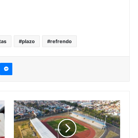
tas
plazo
refrendo
kype
Messenger
#UMSNH
Tendrá
Festival
Deportivo
Infantil
Para