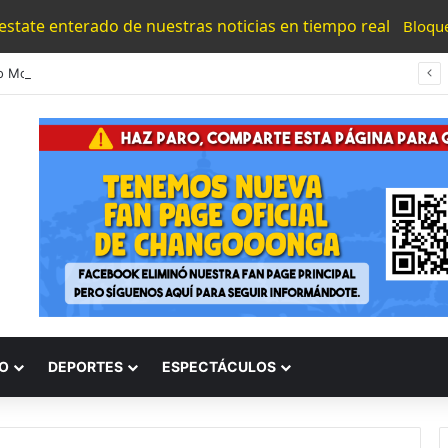
 estate enterado de nuestras noticias en tiempo real
Bloqu
Atlético Morelia-UMSNH Sigue Con Paso Firme En La Copa Metropolitana
O
DEPORTES
ESPECTÁCULOS