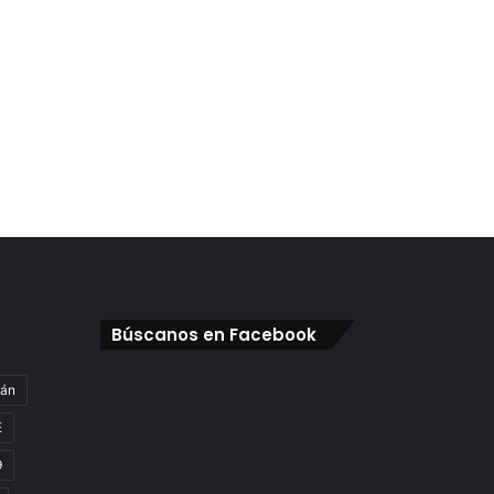
Búscanos en Facebook
gán
E
9