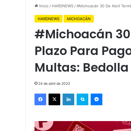
Inicio
/
HARDNEWS
/
#Michoacán 30 De Abril Termi
HARDNEWS
MICHOACÁN
#Michoacán 30 
Plazo Para Pago
Multas: Bedolla
24 de abril de 2023
Facebook
X
LinkedIn
Skype
Messenger