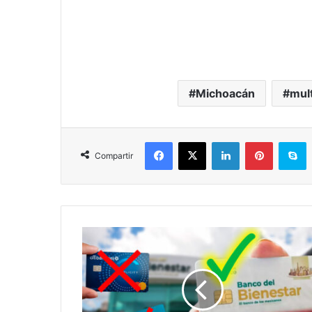
Michoacán
mul
Facebook
X
LinkedIn
Pinterest
S
Compartir
Tarjetas
BBVA
Y
Banamex
Ya
No