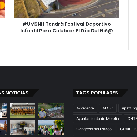
Celebrar
El
Día
#UMSNH Tendrá Festival Deportivo
Del
Niñ@
Infantil Para Celebrar El Día Del Niñ@
AS NOTICIAS
TAGS POPULARES
Accidente
AMLO
Apatzin
Ayuntamiento de Morelia
CNT
Congreso del Estado
COVID-1