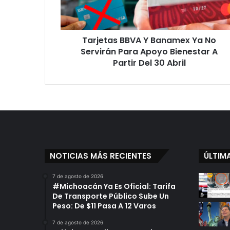
Servirán
Para
Apoyo
Tarjetas BBVA Y Banamex Ya No
Bienestar
A
Servirán Para Apoyo Bienestar A
Partir
Partir Del 30 Abril
Del
30
Abril
NOTICIAS MÁS RECIENTES
ÚLTIM
7 de agosto de 2026
#Michoacán Ya Es Oficial: Tarifa
De Transporte Público Sube Un
Peso: De $11 Pasa A 12 Varos
7 de agosto de 2026