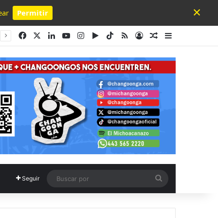
×
ear
Permitir
Powered by SendPulse
Facebook
X
LinkedIn
YouTube
Instagram
Google Play
TikTok
RSS
Acceso
Publicación al a
Barra lateral
Buscar
Seguir
por