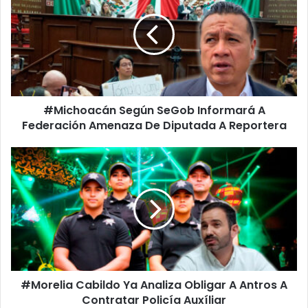
SeGob
Informará
A
Federación
Amenaza
De
Diputada
#Michoacán Según SeGob Informará A
A
Reportera
Federación Amenaza De Diputada A Reportera
#Morelia
Cabildo
Ya
Analiza
Obligar
A
Antros
A
Contratar
#Morelia Cabildo Ya Analiza Obligar A Antros A
Policía
Auxíliar
Contratar Policía Auxíliar