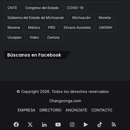
CNTE
Congreso del Estado
COVID-19
Gobierno del Estado de Michoacán
Michoacán
Morelia
Morena
México
PRD
Silvano Aureoles
UMSNH
Uruapan
Video
Zamora
Búscanos en Facebook
© Copyright 2026. Todos los derechos reservados
Changoonga.com
EMPRESA
DIRECTORIO
ANÚNCIATE
CONTACTO
Facebook
X
LinkedIn
YouTube
Instagram
Google
TikTok
RSS