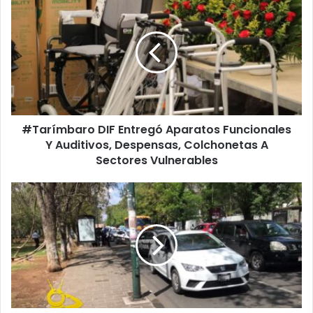
DIF
Entregó
Aparatos
Funcionales
Y
Auditivos,
Despensas,
Colchonetas
#Tarímbaro DIF Entregó Aparatos Funcionales
A
Sectores
Y Auditivos, Despensas, Colchonetas A
Vulnerables
Sectores Vulnerables
#Morelia
Atropellan
A
Chava
En
La
Ventura
Puente;
Conductor