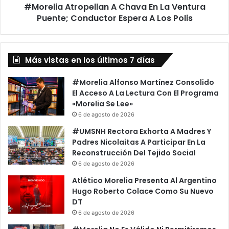
#Morelia Atropellan A Chava En La Ventura
Espera
A
Puente; Conductor Espera A Los Polis
Los
Polis
Más vistas en los últimos 7 días
#Morelia Alfonso Martínez Consolido
El Acceso A La Lectura Con El Programa
«Morelia Se Lee»
6 de agosto de 2026
#UMSNH Rectora Exhorta A Madres Y
Padres Nicolaitas A Participar En La
Reconstrucción Del Tejido Social
6 de agosto de 2026
Atlético Morelia Presenta Al Argentino
Hugo Roberto Colace Como Su Nuevo
DT
6 de agosto de 2026