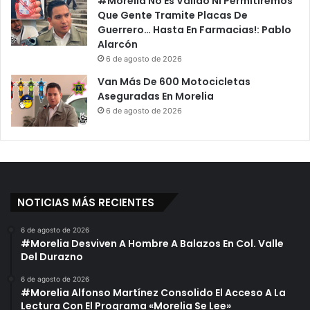
#Morelia No Es Válido Ni Permitiremos
Que Gente Tramite Placas De
Guerrero… Hasta En Farmacias!: Pablo
Alarcón
6 de agosto de 2026
Van Más De 600 Motocicletas
Aseguradas En Morelia
6 de agosto de 2026
NOTICIAS MÁS RECIENTES
6 de agosto de 2026
#Morelia Desviven A Hombre A Balazos En Col. Valle
Del Durazno
6 de agosto de 2026
#Morelia Alfonso Martínez Consolido El Acceso A La
Lectura Con El Programa «Morelia Se Lee»