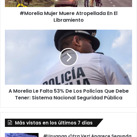
#Morelia Mujer Muere Atropellada En El
Libramiento
A
Morelia
Le
Falta
53%
De
Los
Policías
Que
A Morelia Le Falta 53% De Los Policías Que Debe
Debe
Tener:
Tener: Sistema Nacional Seguridad Pública
Sistema
Nacional
Seguridad
Más vistas en los últimos 7 días
Pública
#Uruapan ¡Otra Vez! Aparece Segunda