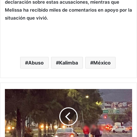
declaración sobre estas acusaciones, mientras que
Melissa ha recibido miles de comentarios en apoyo por la
situación que vivió.
Abuso
Kalimba
México
#Morelia
Mujer
Muere
Atropellada
En
El
Libramiento