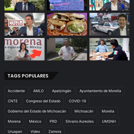
TAGS POPULARES
Accidente
AMLO
Apatzingán
Ayuntamiento de Morelia
CNTE
Congreso del Estado
COVID-19
Gobierno del Estado de Michoacán
Michoacán
Morelia
Morena
México
PRD
Silvano Aureoles
UMSNH
Uruapan
Video
Zamora