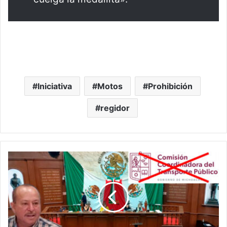
Iniciativa
Motos
Prohibición
regidor
#Michoacán
Pasalagua
Promueve
Ley
En
El
Congreso