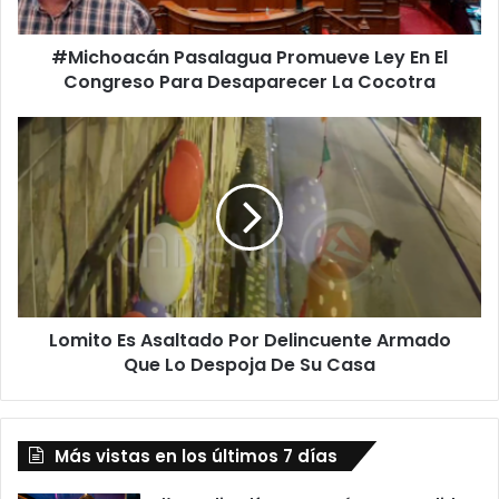
Para
Desaparecer
#Michoacán Pasalagua Promueve Ley En El
La
Cocotra
Congreso Para Desaparecer La Cocotra
Lomito
Es
Asaltado
Por
Delincuente
Armado
Que
Lo
Despoja
Lomito Es Asaltado Por Delincuente Armado
De
Su
Que Lo Despoja De Su Casa
Casa
Más vistas en los últimos 7 días