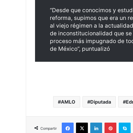
“Desde que conocimos y estud
reforma, supimos que era un r
al viejo régimen a la actualida
de inconstitucionalidad que se
proceso más impugnado de toda
de México”, puntualizó
AMLO
Diputada
Ed
Facebook
X
LinkedIn
Pinterest
S
Compartir