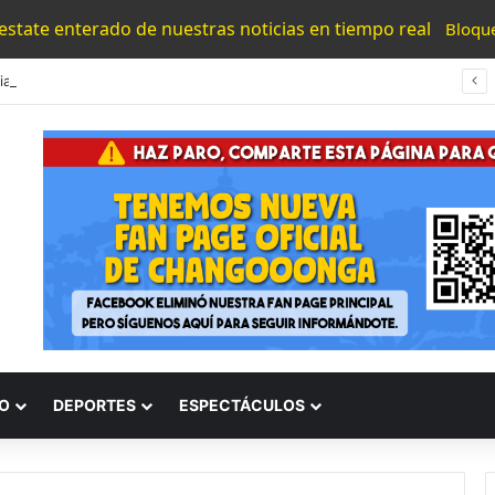
 estate enterado de nuestras noticias en tiempo real
Bloqu
ia Desviven A Hombre A Balazos En Col. Valle Del Durazno
O
DEPORTES
ESPECTÁCULOS