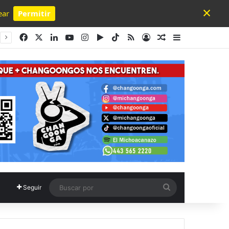
×
ear
Permitir
Powered by SendPulse
Facebook
X
LinkedIn
YouTube
Instagram
Google Play
TikTok
RSS
Acceso
Publicación al a
Barra lateral
Buscar
Seguir
por