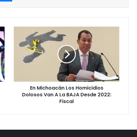
En
Michoacán
Los
Homicidios
Dolosos
Van
A
La
BAJA
En Michoacán Los Homicidios
Desde
2022:
Dolosos Van A La BAJA Desde 2022:
Fiscal
Fiscal