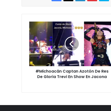
#Michoacán
Captan
Azotón
De
Res
De
Gloria
Trevi
En
#Michoacán Captan Azotón De Res
Show
En
De Gloria Trevi En Show En Jacona
Jacona