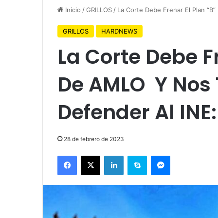
Inicio
/
GRILLOS
/
La Corte Debe Frenar El Plan “
GRILLOS
HARDNEWS
La Corte Debe Fr
De AMLO Y Nos 
Defender Al INE
28 de febrero de 2023
Facebook
X
LinkedIn
Skype
Messenger