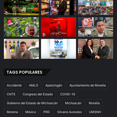
TAGS POPULARES
Accidente
AMLO
Apatzingán
Ayuntamiento de Morelia
CNTE
Congreso del Estado
COVID-19
Gobierno del Estado de Michoacán
Michoacán
Morelia
Morena
México
PRD
Silvano Aureoles
UMSNH