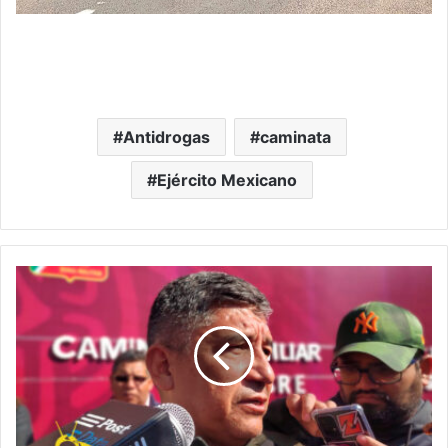
Antidrogas
caminata
Ejército Mexicano
SSP
Michoacán
Confirma:
Sí
Hay
Puertas
Abiertas
A
Policías