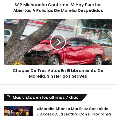
SSP Michoacán Confirma: Sí Hay Puertas
De
Morelia
Abiertas A Policías De Morelia Despedidos
Despedidos
Choque
De
Tres
Autos
En
El
Libramiento
De
Morelia,
Choque De Tres Autos En El Libramiento De
Sin
Heridos
Morelia, Sin Heridos Graves
Graves
Más vistas en los últimos 7 días
#Morelia Alfonso Martínez Consolido
El Acceso A La Lectura Con El Programa