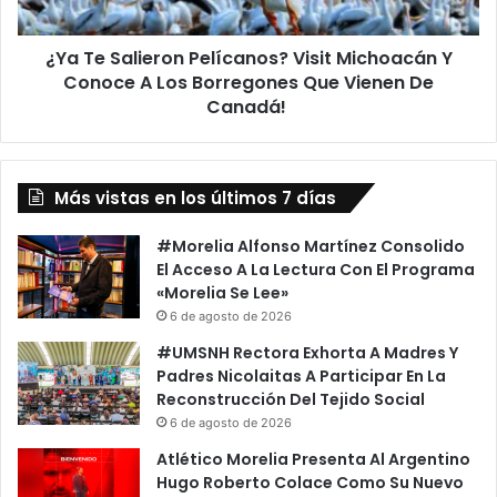
Conoce
A
¿Ya Te Salieron Pelícanos? Visit Michoacán Y
Los
Borregones
Conoce A Los Borregones Que Vienen De
Que
Canadá!
Vienen
De
Canadá!
Más vistas en los últimos 7 días
#Morelia Alfonso Martínez Consolido
El Acceso A La Lectura Con El Programa
«Morelia Se Lee»
6 de agosto de 2026
#UMSNH Rectora Exhorta A Madres Y
Padres Nicolaitas A Participar En La
Reconstrucción Del Tejido Social
6 de agosto de 2026
Atlético Morelia Presenta Al Argentino
Hugo Roberto Colace Como Su Nuevo