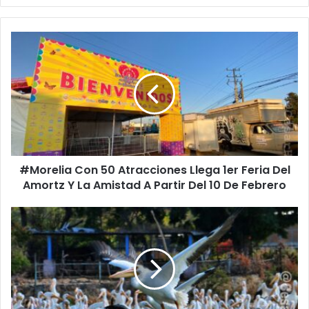
#Morelia
Con
50
Atracciones
Llega
1er
Feria
Del
Amortz
#Morelia Con 50 Atracciones Llega 1er Feria Del
Y
La
Amortz Y La Amistad A Partir Del 10 De Febrero
Amistad
A
¿Ya
Partir
Te
Del
Salieron
10
Pelícanos?
De
Visit
Febrero
Michoacán
Y