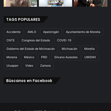
TAGS POPULARES
Accidente
AMLO
Apatzingán
Ayuntamiento de Morelia
CNTE
Congreso del Estado
COVID-19
Gobierno del Estado de Michoacán
Michoacán
Morelia
Morena
México
PRD
Silvano Aureoles
UMSNH
Uruapan
Video
Zamora
Búscanos en Facebook