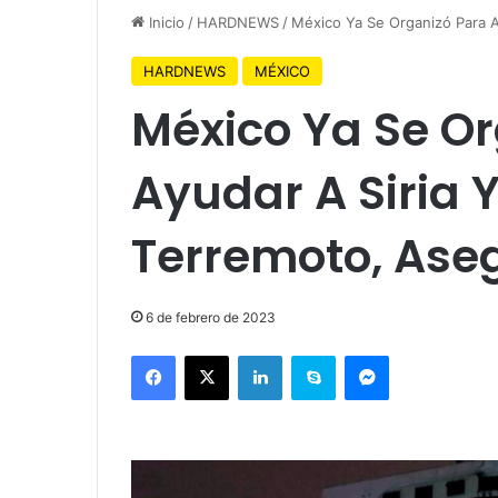
Inicio
/
HARDNEWS
/
México Ya Se Organizó Para A
HARDNEWS
MÉXICO
México Ya Se O
Ayudar A Siria 
Terremoto, Ase
6 de febrero de 2023
Facebook
X
LinkedIn
Skype
Messenger