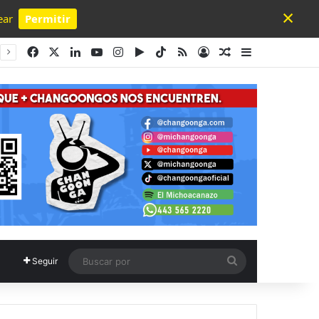
×
ear
Permitir
Powered by SendPulse
Facebook
X
LinkedIn
YouTube
Instagram
Google Play
TikTok
RSS
Acceso
Publicación al a
Barra lateral
Buscar
Seguir
por