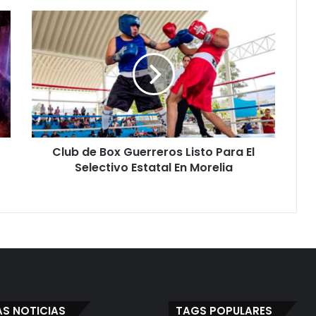
Club
de
Box
Guerreros
Listo
Para
El
Selectivo
Estatal
Club de Box Guerreros Listo Para El
En
Morelia
Selectivo Estatal En Morelia
AS NOTICIAS
TAGS POPULARES