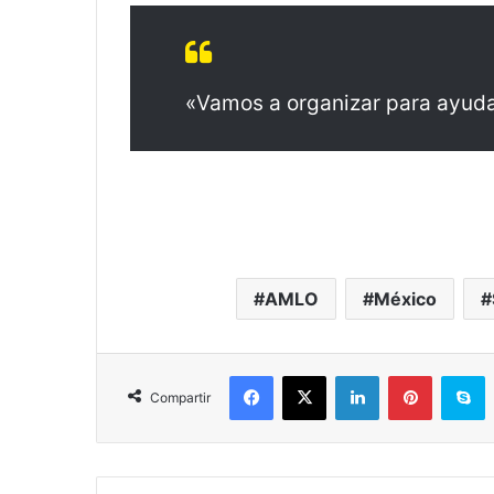
«Vamos a organizar para ayudar
AMLO
México
Facebook
X
LinkedIn
Pinterest
S
Compartir