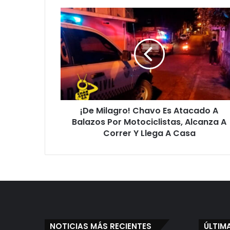
¡De
Milagro!
Chavo
Es
Atacado
A
Balazos
Por
Motociclistas,
¡De Milagro! Chavo Es Atacado A
Alcanza
A
Balazos Por Motociclistas, Alcanza A
Correr
Correr Y Llega A Casa
Y
Llega
A
Casa
NOTICIAS MÁS RECIENTES
ÚLTIM