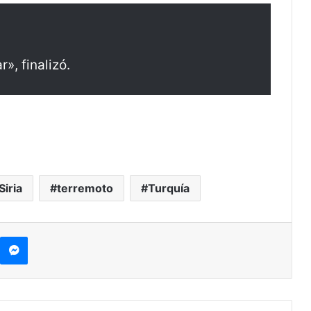
», finalizó.
Siria
terremoto
Turquía
kype
Messenger