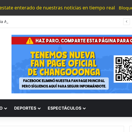
 estate enterado de nuestras noticias en tiempo real
Bloqu
#Morelia Alfonso Martínez Invita A La Ciudadania El Domingo Al Parque Lineal De Av. Quinceo; Habrá Zona Gastronómica Y Activación Familiar
O
DEPORTES
ESPECTÁCULOS