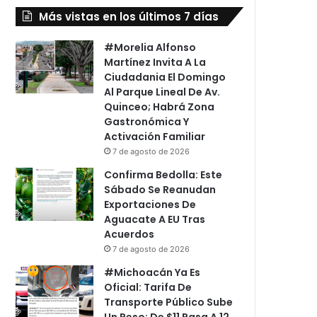
Más vistas en los últimos 7 días
#Morelia Alfonso
Martínez Invita A La
Ciudadania El Domingo
Al Parque Lineal De Av.
Quinceo; Habrá Zona
Gastronómica Y
Activación Familiar
7 de agosto de 2026
Confirma Bedolla: Este
Sábado Se Reanudan
Exportaciones De
Aguacate A EU Tras
Acuerdos
7 de agosto de 2026
#Michoacán Ya Es
Oficial: Tarifa De
Transporte Público Sube
Un Peso: De $11 Pasa A 12