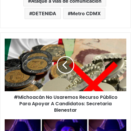
Ataque a vías de comunicación
DETENIDA
Metro CDMX
#Michoacán
No
Usaremos
Recurso
Público
Para
Apoyar
A
Candidatos:
#Michoacán No Usaremos Recurso Público
Secretaria
Bienestar
Para Apoyar A Candidatos: Secretaria
Bienestar
#Morelia
Fans