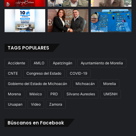
TAGS POPULARES
Accidente
AMLO
Apatzingán
Ayuntamiento de Morelia
CNTE
Congreso del Estado
COVID-19
Gobierno del Estado de Michoacán
Michoacán
Morelia
Morena
México
PRD
Silvano Aureoles
UMSNH
Uruapan
Video
Zamora
Búscanos en Facebook