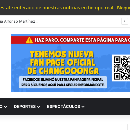
 estate enterado de nuestras noticias en tiempo real
Bloqu
#Morelia Alfonso Martínez Consolido El Acceso A La Lectura Con El Programa «Morelia Se Lee»
O
DEPORTES
ESPECTÁCULOS