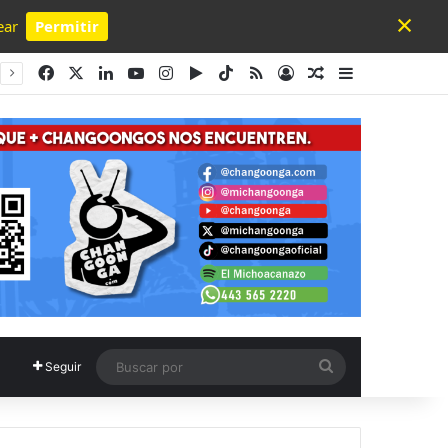
×
ear
Permitir
Powered by SendPulse
Facebook
X
LinkedIn
YouTube
Instagram
Google Play
TikTok
RSS
Acceso
Publicación al a
Barra lateral
Buscar
Seguir
por