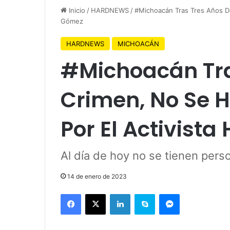
Inicio
/
HARDNEWS
/
#Michoacán Tras Tres Años De
Gómez
HARDNEWS
MICHOACÁN
#Michoacán Tra
Crimen, No Se H
Por El Activist
Al día de hoy no se tienen per
14 de enero de 2023
Facebook
X
LinkedIn
Skype
Messenger