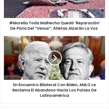
De
Pista
Del
“Venus”;
#Morelia Toda Malhecha Quedó ‘Reparación’
Atletas
Alzarán
De Pista Del “Venus”; Atletas Alzarán La Voz
La
Voz
En
Encuentro
Bilateral
Con
Biden,
AMLO
Le
Reclama
El
En Encuentro Bilateral Con Biden, AMLO Le
Abandono
Hacia
Reclama El Abandono Hacia Los Países De
Los
Latinoamérica
Países
De