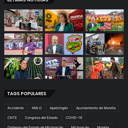
TAGS POPULARES
Accidente
AMLO
Apatzingán
Ayuntamiento de Morelia
CNTE
Congreso del Estado
COVID-19
Gobierno del Estado de Michoacán
Michoacán
Morelia