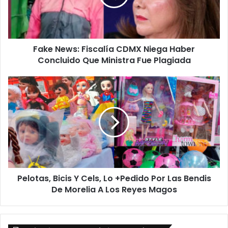
Haber
Concluido
Que
Ministra
Fake News: Fiscalía CDMX Niega Haber
Fue
Plagiada
Concluido Que Ministra Fue Plagiada
Pelotas,
Bicis
Y
Cels,
Lo
+Pedido
Por
Las
Bendis
Pelotas, Bicis Y Cels, Lo +Pedido Por Las Bendis
De
Morelia
De Morelia A Los Reyes Magos
A
Los
Reyes