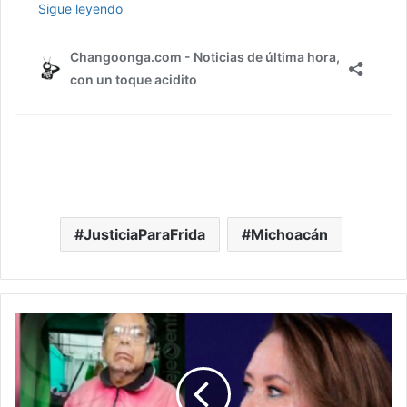
JusticiaParaFrida
Michoacán
Fake
News:
Fiscalía
CDMX
Niega