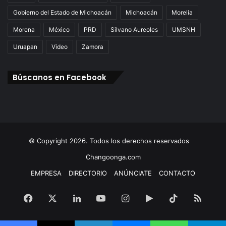
Gobierno del Estado de Michoacán
Michoacán
Morelia
Morena
México
PRD
Silvano Aureoles
UMSNH
Uruapan
Video
Zamora
Búscanos en Facebook
© Copyright 2026. Todos los derechos reservados
Changoonga.com
EMPRESA
DIRECTORIO
ANÚNCIATE
CONTACTO
Facebook
X
LinkedIn
YouTube
Instagram
Google
TikTok
RSS
Play