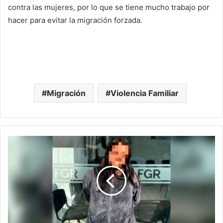
contra las mujeres, por lo que se tiene mucho trabajo por
hacer para evitar la migración forzada.
Migración
Violencia Familiar
#Morelia
Detienen
A
Chava
De
31
Años
Líder