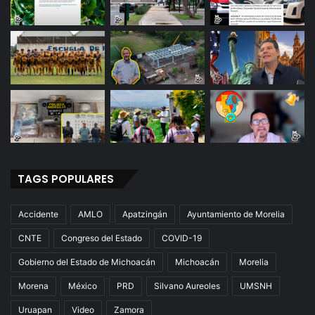
TAGS POPULARES
Accidente
AMLO
Apatzingán
Ayuntamiento de Morelia
CNTE
Congreso del Estado
COVID-19
Gobierno del Estado de Michoacán
Michoacán
Morelia
Morena
México
PRD
Silvano Aureoles
UMSNH
Uruapan
Video
Zamora