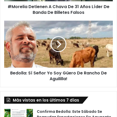
De
#Morelia Detienen A Chava De 31 Años Líder De
Banda
De
Banda De Billetes Falsos
Billetes
Falsos
Bedolla:
Sí
Señor
Yo
Soy
Güero
De
Rancho
De
Bedolla: Sí Señor Yo Soy Güero De Rancho De
Aguililla!
Aguililla!
Más vistas en los últimos 7 días
Confirma Bedolla: Este Sábado Se
Reanudan Exportaciones De Aguacate