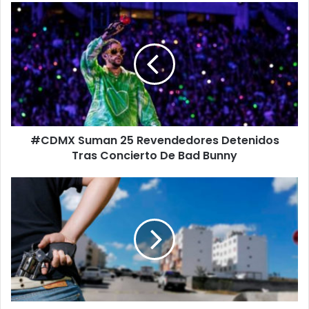
#CDMX
Suman
25
Revendedores
Detenidos
Tras
Concierto
De
Bad
#CDMX Suman 25 Revendedores Detenidos
Bunny
Tras Concierto De Bad Bunny
#Morelia
Zona
De
Villas
Del
Pedregal
Está
En
Disputa