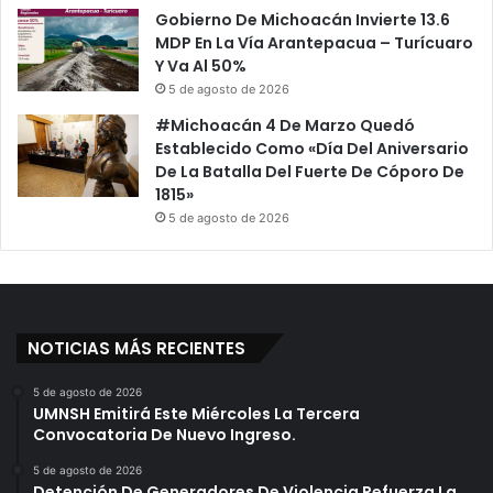
Gobierno De Michoacán Invierte 13.6
MDP En La Vía Arantepacua – Turícuaro
Y Va Al 50%
5 de agosto de 2026
#Michoacán 4 De Marzo Quedó
Establecido Como «Día Del Aniversario
De La Batalla Del Fuerte De Cóporo De
1815»
5 de agosto de 2026
NOTICIAS MÁS RECIENTES
5 de agosto de 2026
UMNSH Emitirá Este Miércoles La Tercera
Convocatoria De Nuevo Ingreso.
5 de agosto de 2026
Detención De Generadores De Violencia Refuerza La