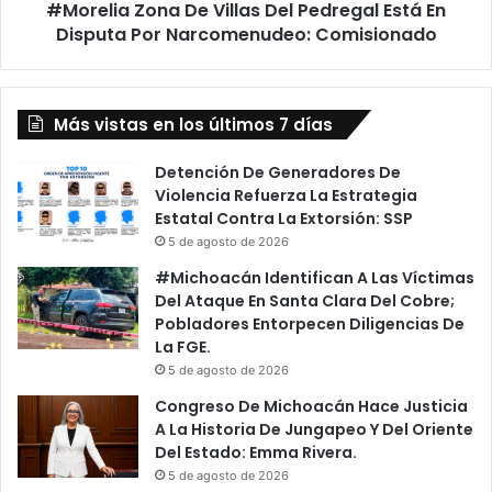
#Morelia Zona De Villas Del Pedregal Está En
Por
Narcomenudeo:
Disputa Por Narcomenudeo: Comisionado
Comisionado
Más vistas en los últimos 7 días
Detención De Generadores De
Violencia Refuerza La Estrategia
Estatal Contra La Extorsión: SSP
5 de agosto de 2026
#Michoacán Identifican A Las Víctimas
Del Ataque En Santa Clara Del Cobre;
Pobladores Entorpecen Diligencias De
La FGE.
5 de agosto de 2026
Congreso De Michoacán Hace Justicia
A La Historia De Jungapeo Y Del Oriente
Del Estado: Emma Rivera.
5 de agosto de 2026