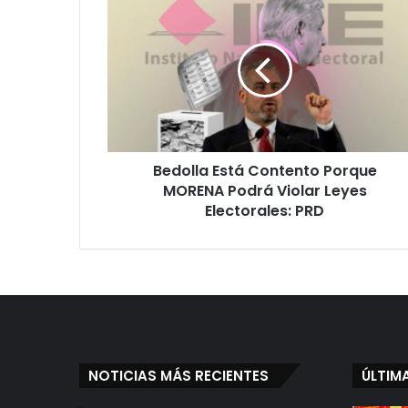
Está
Contento
Porque
MORENA
Podrá
Violar
Leyes
Electorales:
Bedolla Está Contento Porque
PRD
MORENA Podrá Violar Leyes
Electorales: PRD
NOTICIAS MÁS RECIENTES
ÚLTIM