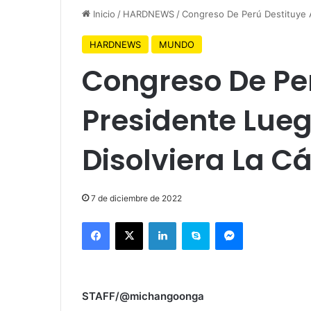
Inicio
/
HARDNEWS
/
Congreso De Perú Destituye 
HARDNEWS
MUNDO
Congreso De Per
Presidente Lue
Disolviera La 
7 de diciembre de 2022
Facebook
X
LinkedIn
Skype
Messenger
STAFF/@michangoonga