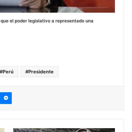
 que el poder legislativo a representado una
Perú
Presidente
kype
Messenger
Morelia