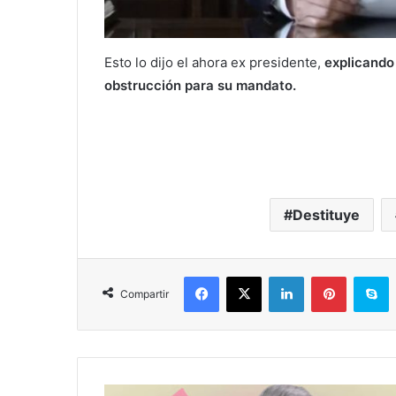
Esto lo dijo el ahora ex presidente,
explicando
obstrucción para su mandato.
Destituye
Facebook
X
LinkedIn
Pinterest
S
Compartir
Bedolla