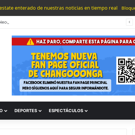
 estate enterado de nuestras noticias en tiempo real
Bloqu
“Los Necesitamos”: Atlético Morelia Agradece Respaldo De Su Afición En Encuentro Ante Cancún Fc
O
DEPORTES
ESPECTÁCULOS