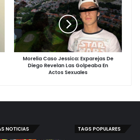
Caso
Jessica:
Exparejas
De
Diego
Revelan
Las
Golpeaba
Morelia Caso Jessica: Exparejas De
En
Actos
Diego Revelan Las Golpeaba En
Sexuales
Actos Sexuales
AS NOTICIAS
TAGS POPULARES