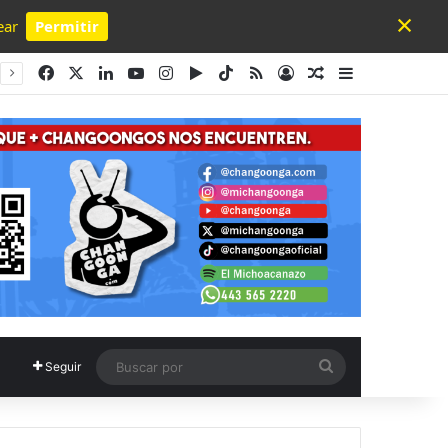
×
ear
Permitir
Powered by SendPulse
Facebook
X
LinkedIn
YouTube
Instagram
Google Play
TikTok
RSS
Acceso
Publicación al a
Barra lateral
Buscar
Seguir
por