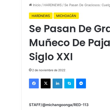
Inicio
/
HARDNEWS
/
Se Pasan De Graciosos: Cuel
HARDNEWS
MICHOACÁN
Se Pasan De Gr
Muñeco De Paja
Siglo XXI
2 de noviembre de 2022
Facebook
X
LinkedIn
Skype
Messenger
STAFF/@michangoonga/RED-113