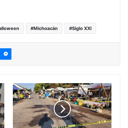
alloween
Michoacán
Siglo XXI
kype
Messenger
#Zamora
Asesinan
A
Balazos
A
Dos
Hermanos
Afuera