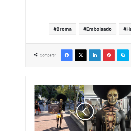
Broma
Embolsado
H
Facebook
X
LinkedIn
Pinterest
S
Compartir
En
México:
Se
Viraliza
Catrín
Con
Detallito…
Promueve