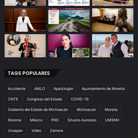
TAGS POPULARES
Accidente
AMLO
Apatzingán
Ayuntamiento de Morelia
CNTE
Congreso del Estado
COVID-19
Gobierno del Estado de Michoacán
Michoacán
Morelia
Morena
México
PRD
Silvano Aureoles
UMSNH
Uruapan
Video
Zamora