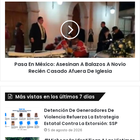
Pasa
En
México:
Asesinan
A
Balazos
A
Novio
Recién
Pasa En México: Asesinan A Balazos A Novio
Casado
Afuera
Recién Casado Afuera De Iglesia
De
Iglesia
Más vistas en los últimos 7 días
Detención De Generadores De
Violencia Refuerza La Estrategia
Estatal Contra La Extorsión: SSP
5 de agosto de 2026