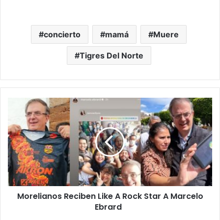
concierto
mamá
Muere
Tigres Del Norte
Morelianos
Reciben
Like
A
Rock
Star
A
Marcelo
Ebrard
Morelianos Reciben Like A Rock Star A Marcelo
Ebrard