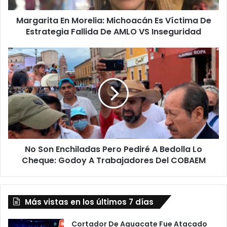
Fallida
Margarita En Morelia: Michoacán Es Víctima De
De
AMLO
Estrategia Fallida De AMLO VS Inseguridad
VS
Inseguridad
No
Son
Enchiladas
Pero
Pediré
A
Bedolla
Lo
Cheque:
No Son Enchiladas Pero Pediré A Bedolla Lo
Godoy
A
Cheque: Godoy A Trabajadores Del COBAEM
Trabajadores
Del
COBAEM
Más vistas en los últimos 7 días
Cortador De Aguacate Fue Atacado