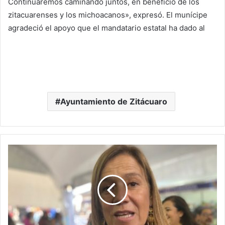
Continuaremos caminando juntos, en beneficio de los
zitacuarenses y los michoacanos», expresó. El munícipe
agradeció el apoyo que el mandatario estatal ha dado al
Ayuntamiento de Zitácuaro
Margarita
En
Morelia:
Michoacán
Es
Víctima
De
Estrategia