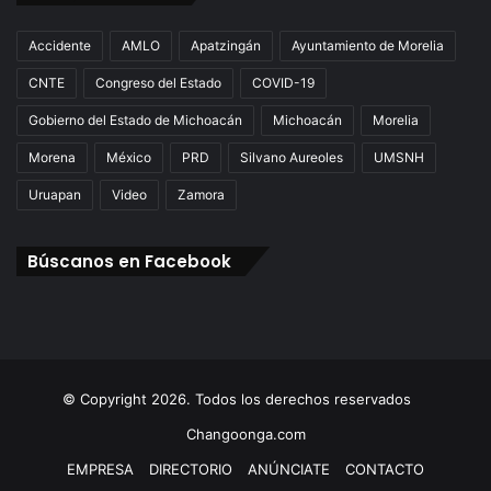
Accidente
AMLO
Apatzingán
Ayuntamiento de Morelia
CNTE
Congreso del Estado
COVID-19
Gobierno del Estado de Michoacán
Michoacán
Morelia
Morena
México
PRD
Silvano Aureoles
UMSNH
Uruapan
Video
Zamora
Búscanos en Facebook
© Copyright 2026. Todos los derechos reservados
Changoonga.com
EMPRESA
DIRECTORIO
ANÚNCIATE
CONTACTO