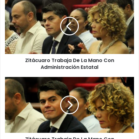
Zitácuaro
Trabaja
De
La
Mano
Con
Administración
Estatal
Zitácuaro Trabaja De La Mano Con
Administración Estatal
Zitácuaro
Trabaja
De
La
Mano
Con
Administración
Estatal