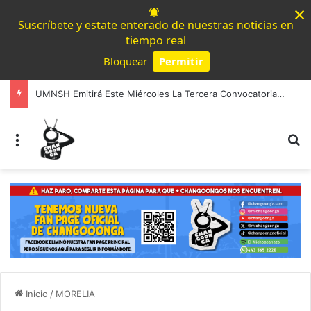
×
Suscríbete y estate enterado de nuestras noticias en
tiempo real
Bloquear
Permitir
Powered by SendPulse
UMNSH Emitirá Este Miércoles La Tercera Convocatoria De Nuevo Ingreso.
Menú
B
Inicio
/
MORELIA