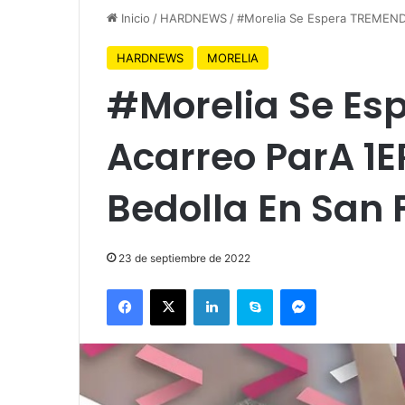
Inicio
/
HARDNEWS
/
#Morelia Se Espera TREMENDO
HARDNEWS
MORELIA
#Morelia Se Es
Acarreo ParA 1E
Bedolla En San 
23 de septiembre de 2022
Facebook
X
LinkedIn
Skype
Messenger