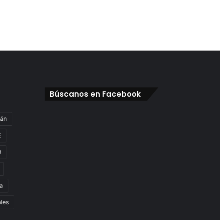
Búscanos en Facebook
gán
E
9
a
oles