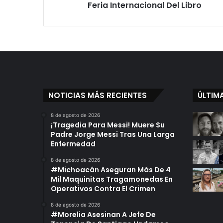
Internacional
Feria Internacional Del Libro
Del
Libro
NOTICIAS MÁS RECIENTES
ÚLTIM
8 de agosto de 2026
¡Tragedia Para Messi! Muere Su
Padre Jorge Messi Tras Una Larga
Enfermedad
8 de agosto de 2026
#Michoacán Aseguran Más De 4
Mil Maquinitas Tragamonedas En
Operativos Contra El Crimen
8 de agosto de 2026
#Morelia Asesinan A Jefe De