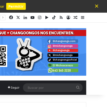
×
ear
Permitir
Powered by SendPulse
Facebook
X
LinkedIn
YouTube
Instagram
Google Play
TikTok
RSS
Acceso
Publicación al a
Barra lateral
Buscar
Seguir
por