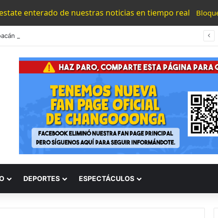
 estate enterado de nuestras noticias en tiempo real
Bloqu
#Michoacán Aseguran Más De 4 Mil Maquinitas Tragamonedas En Operativos Contra El Crimen
O
DEPORTES
ESPECTÁCULOS