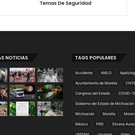
Evadió
Temas De Seguridad
Temas
De
Seguridad
AS NOTICIAS
TAGS POPULARES
Accidente
AMLO
Apatzin
Ayuntamiento de Morelia
CNT
Congreso del Estado
COVID-1
Gobierno del Estado de Michoacán
Michoacán
Morelia
Moren
México
PRD
Silvano Aure
UMSNH
Uruapan
Video