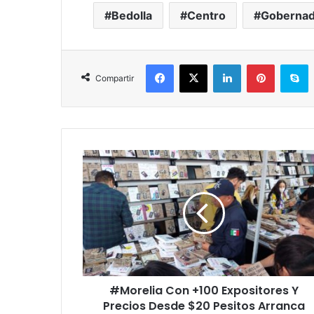
Bedolla
Centro
Gobernad
Facebook
X
LinkedIn
Pinterest
S
Compartir
#Morelia
Con
+100
Expositores
Y
Precios
Desde
$20
Pesitos
#Morelia Con +100 Expositores Y
Arranca
Feria
Precios Desde $20 Pesitos Arranca