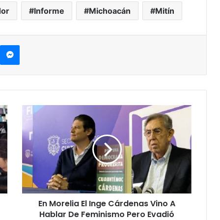
or
Informe
Michoacán
Mitín
kype
Messenger
En
Morelia
El
Inge
Cárdenas
Vino
A
Hablar
De
En Morelia El Inge Cárdenas Vino A
Feminismo
Pero
Hablar De Feminismo Pero Evadió