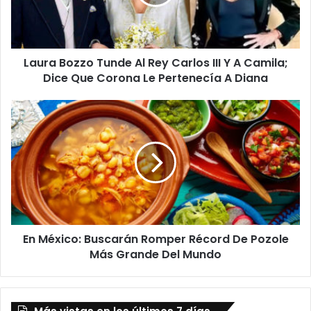
Carlos
III
Y
A
Laura Bozzo Tunde Al Rey Carlos III Y A Camila;
Camila;
Dice
Dice Que Corona Le Pertenecía A Diana
Que
Corona
En
Le
México:
Pertenecía
Buscarán
A
Romper
Diana
Récord
De
Pozole
Más
Grande
En México: Buscarán Romper Récord De Pozole
Del
Mundo
Más Grande Del Mundo