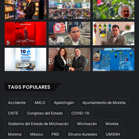
TAGS POPULARES
Accidente
AMLO
Apatzingán
Ayuntamiento de Morelia
CNTE
Congreso del Estado
COVID-19
Gobierno del Estado de Michoacán
Michoacán
Morelia
Morena
México
PRD
Silvano Aureoles
UMSNH