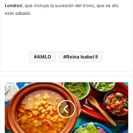
Londres’,
que incluye la sucesión del trono, que se dio
este sábado.
AMLO
Reina Isabel II
En
México:
Buscarán
Romper
Récord
De
Pozole
Más