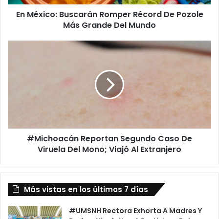
Grande
En México: Buscarán Romper Récord De Pozole
Del
Mundo
Más Grande Del Mundo
#Michoacán
Reportan
Segundo
Caso
De
Viruela
Del
Mono;
Viajó
#Michoacán Reportan Segundo Caso De
Al
Extranjero
Viruela Del Mono; Viajó Al Extranjero
Más vistas en los últimos 7 días
#UMSNH Rectora Exhorta A Madres Y