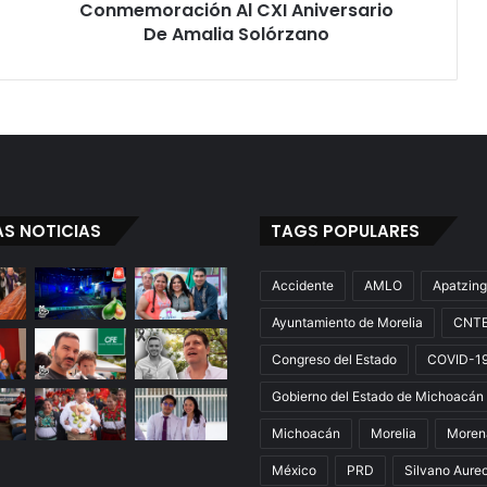
Conmemoración Al CXI Aniversario
De Amalia Solórzano
AS NOTICIAS
TAGS POPULARES
Accidente
AMLO
Apatzin
Ayuntamiento de Morelia
CNT
Congreso del Estado
COVID-1
Gobierno del Estado de Michoacán
Michoacán
Morelia
Moren
México
PRD
Silvano Aure