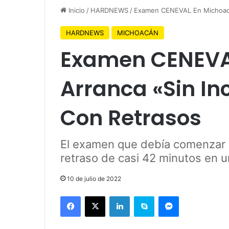
Inicio
/
HARDNEWS
/
Examen CENEVAL En Michoacán
HARDNEWS
MICHOACÁN
Examen CENEVA
Arranca «Sin In
Con Retrasos
El examen que debía comenzar e
retraso de casi 42 minutos en u
10 de julio de 2022
Facebook
X
LinkedIn
Skype
Messenger