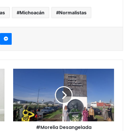
as
Michoacán
Normalistas
kype
Messenger
#Morelia
Desangelada
Conmemoración
Al
CXI
Aniversario
De
Amalia
Solórzano
#Morelia Desangelada