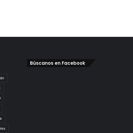
Búscanos en Facebook
gán
E
9
a
oles