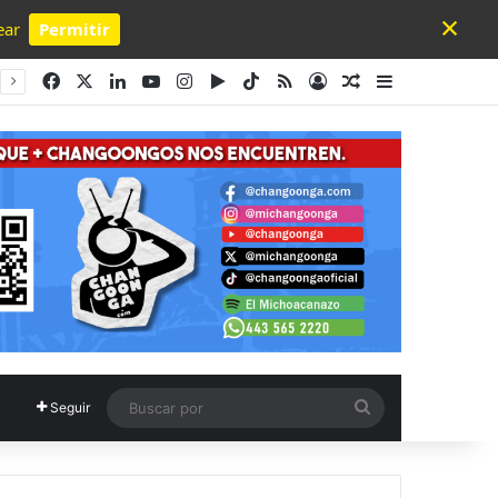
×
ear
Permitir
Powered by SendPulse
Facebook
X
LinkedIn
YouTube
Instagram
Google Play
TikTok
RSS
Acceso
Publicación al a
Barra lateral
Buscar
Seguir
por