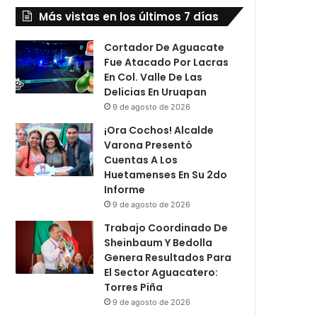
Más vistas en los últimos 7 días
Cortador De Aguacate
Fue Atacado Por Lacras
En Col. Valle De Las
Delicias En Uruapan
9 de agosto de 2026
¡Ora Cochos! Alcalde
Varona Presentó
Cuentas A Los
Huetamenses En Su 2do
Informe
9 de agosto de 2026
Trabajo Coordinado De
Sheinbaum Y Bedolla
Genera Resultados Para
El Sector Aguacatero:
Torres Piña
9 de agosto de 2026