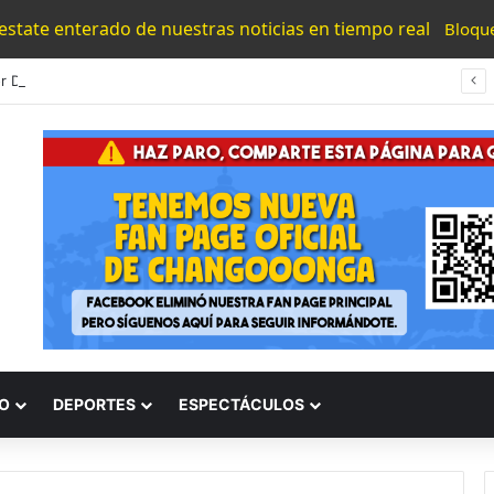
 estate enterado de nuestras noticias en tiempo real
Bloqu
Cortador De Aguacate Fue Atacado Por Lacras En Col. Valle De Las Delicias En Uruapan
O
DEPORTES
ESPECTÁCULOS