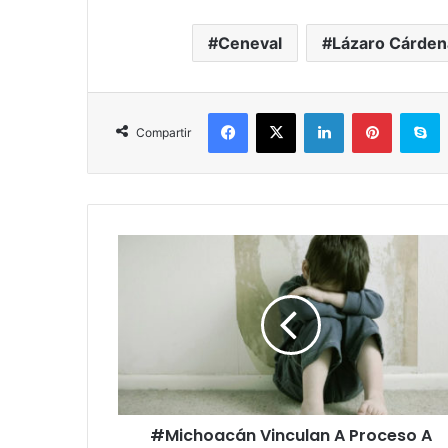
Ceneval
Lázaro Cárden
Facebook
X
LinkedIn
Pinterest
S
Compartir
#Michoacán
Vinculan
A
Proceso
A
Nicolás
“N”
Por
Abuso
#Michoacán Vinculan A Proceso A
De