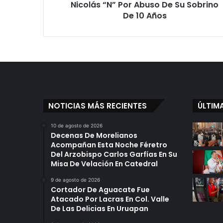
Su
Nicolás “N” Por Abuso De Su Sobrino
Sobrino
De 10 Años
De
10
Años
NOTICIAS MÁS RECIENTES
ÚLTIM
10 de agosto de 2026
Decenas De Morelianos
Acompañan Esta Noche Féretro
Del Arzobispo Carlos Garfías En Su
Misa De Velación En Catedral
9 de agosto de 2026
Cortador De Aguacate Fue
Atacado Por Lacras En Col. Valle
De Las Delicias En Uruapan