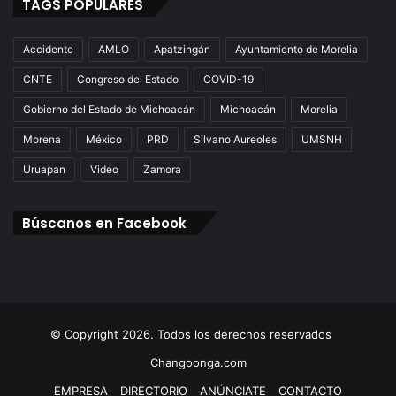
TAGS POPULARES
Accidente
AMLO
Apatzingán
Ayuntamiento de Morelia
CNTE
Congreso del Estado
COVID-19
Gobierno del Estado de Michoacán
Michoacán
Morelia
Morena
México
PRD
Silvano Aureoles
UMSNH
Uruapan
Video
Zamora
Búscanos en Facebook
© Copyright 2026. Todos los derechos reservados
Changoonga.com
EMPRESA
DIRECTORIO
ANÚNCIATE
CONTACTO