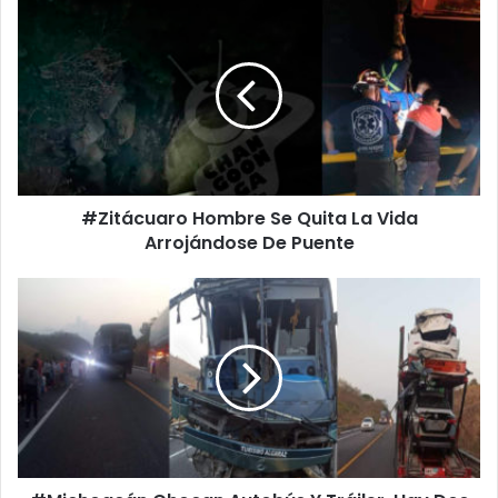
#Zitácuaro
Hombre
Se
Quita
La
Vida
Arrojándose
De
Puente
#Zitácuaro Hombre Se Quita La Vida
Arrojándose De Puente
#Michoacán
Chocan
Autobús
Y
Tráiler,
Hay
Dos
Lesionados.