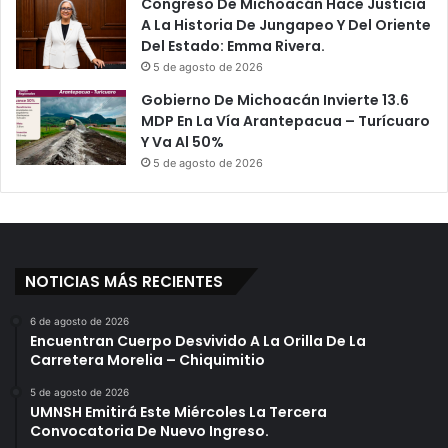
Congreso De Michoacán Hace Justicia
A La Historia De Jungapeo Y Del Oriente
Del Estado: Emma Rivera.
5 de agosto de 2026
Gobierno De Michoacán Invierte 13.6
MDP En La Vía Arantepacua – Turícuaro
Y Va Al 50%
5 de agosto de 2026
NOTICIAS MÁS RECIENTES
6 de agosto de 2026
Encuentran Cuerpo Desvivido A La Orilla De La
Carretera Morelia – Chiquimitio
5 de agosto de 2026
UMNSH Emitirá Este Miércoles La Tercera
Convocatoria De Nuevo Ingreso.