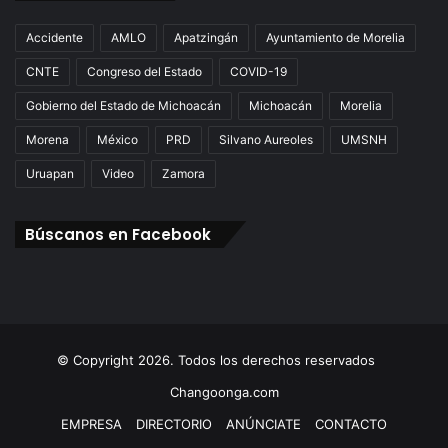
Accidente
AMLO
Apatzingán
Ayuntamiento de Morelia
CNTE
Congreso del Estado
COVID-19
Gobierno del Estado de Michoacán
Michoacán
Morelia
Morena
México
PRD
Silvano Aureoles
UMSNH
Uruapan
Video
Zamora
Búscanos en Facebook
© Copyright 2026. Todos los derechos reservados
Changoonga.com
EMPRESA
DIRECTORIO
ANÚNCIATE
CONTACTO