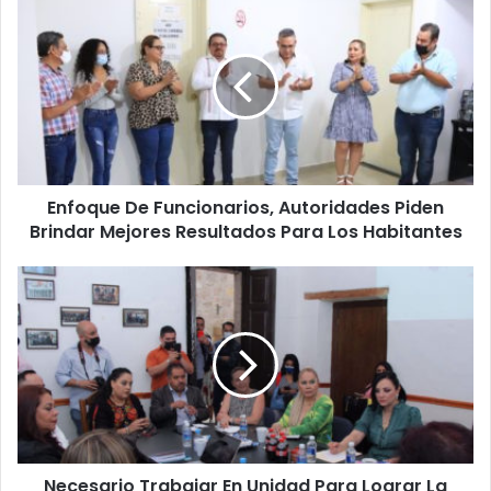
De
Funcionarios,
Autoridades
Piden
Brindar
Mejores
Resultados
Para
Enfoque De Funcionarios, Autoridades Piden
Los
Habitantes
Brindar Mejores Resultados Para Los Habitantes
Necesario
Trabajar
En
Unidad
Para
Lograr
La
Paz
En
Necesario Trabajar En Unidad Para Lograr La
Michoacán: