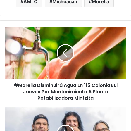
AMLO
Michoacán
Morelia
#Morelia
Disminuirá
Agua
En
115
Colonias
El
Jueves
Por
#Morelia Disminuirá Agua En 115 Colonias El
Mantenimiento
A
Jueves Por Mantenimiento A Planta
Planta
Potabilizadora Mintzita
Potabilizadora
Mintzita
Enanitos
Verde
Llegará
A