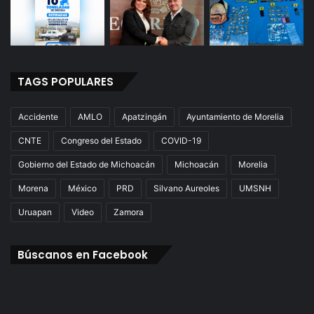
TAGS POPULARES
Accidente
AMLO
Apatzingán
Ayuntamiento de Morelia
CNTE
Congreso del Estado
COVID-19
Gobierno del Estado de Michoacán
Michoacán
Morelia
Morena
México
PRD
Silvano Aureoles
UMSNH
Uruapan
Video
Zamora
Búscanos en Facebook