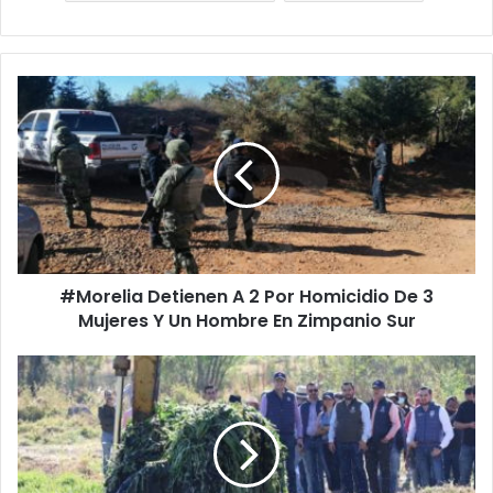
#Morelia
Detienen
A
2
Por
Homicidio
De
3
Mujeres
#Morelia Detienen A 2 Por Homicidio De 3
Y
Un
Mujeres Y Un Hombre En Zimpanio Sur
Hombre
En
Arranca
Zimpanio
Alfonso
Sur
Martínez
Programa
De
Prevención