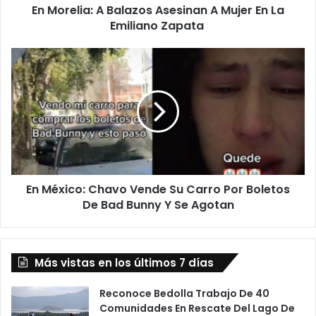
En Morelia: A Balazos Asesinan A Mujer En La
Emiliano
Zapata
Emiliano Zapata
En
México:
Chavo
Vende
Su
Carro
Por
Boletos
De
En México: Chavo Vende Su Carro Por Boletos
Bad
Bunny
De Bad Bunny Y Se Agotan
Y
Se
Agotan
Más vistas en los últimos 7 días
Reconoce Bedolla Trabajo De 40
Comunidades En Rescate Del Lago De