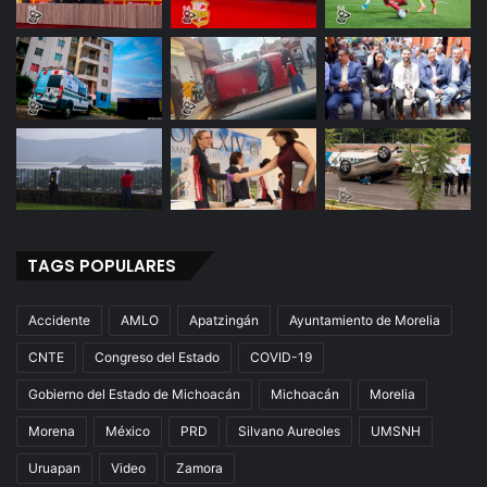
TAGS POPULARES
Accidente
AMLO
Apatzingán
Ayuntamiento de Morelia
CNTE
Congreso del Estado
COVID-19
Gobierno del Estado de Michoacán
Michoacán
Morelia
Morena
México
PRD
Silvano Aureoles
UMSNH
Uruapan
Video
Zamora