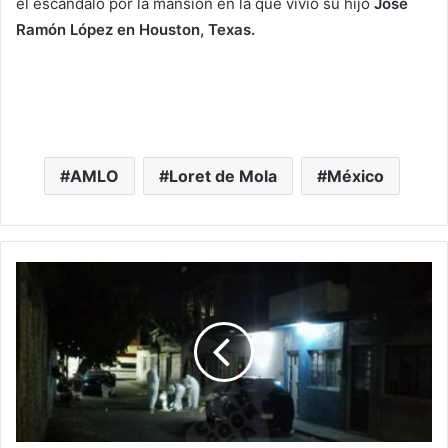
el escándalo por la mansión en la que vivió su hijo
José
Ramón López en Houston, Texas.
AMLO
Loret de Mola
México
En
Morelia:
A
Balazos
Asesinan
A
Mujer
En
La