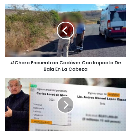
#Charo
Encuentran
Cadáver
Con
Impacto
De
Bala
En
La
#Charo Encuentran Cadáver Con Impacto De
Cabeza
Bala En La Cabeza
Con
Faltas
De
Ortografía
AMLO
Se
Presenta
Como
“Residente”