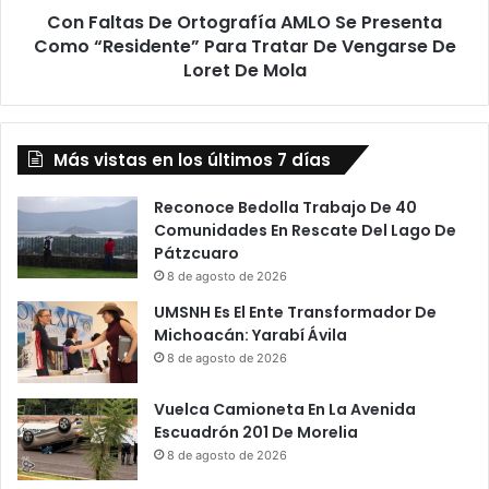
Con Faltas De Ortografía AMLO Se Presenta
Para
Tratar
Como “Residente” Para Tratar De Vengarse De
De
Loret De Mola
Vengarse
De
Loret
De
Más vistas en los últimos 7 días
Mola
Reconoce Bedolla Trabajo De 40
Comunidades En Rescate Del Lago De
Pátzcuaro
8 de agosto de 2026
UMSNH Es El Ente Transformador De
Michoacán: Yarabí Ávila
8 de agosto de 2026
Vuelca Camioneta En La Avenida
Escuadrón 201 De Morelia
8 de agosto de 2026