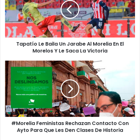
Un
Jarabe
Al
Morelia
En
El
Tapatío Le Baila Un Jarabe Al Morelia En El
Morelos
Y
Morelos Y Le Saca La Victoria
Le
Saca
#Morelia
La
Feministas
Victoria
Rechazan
Contacto
Con
Ayto
Para
Que
Les
#Morelia Feministas Rechazan Contacto Con
Den
Clases
Ayto Para Que Les Den Clases De Historia
De