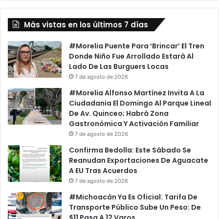
Historia
Más vistas en los últimos 7 días
#Morelia Puente Para ‘Brincar’ El Tren
Donde Niño Fue Arrollado Estará Al
Lado De Las Burguers Locas
7 de agosto de 2026
#Morelia Alfonso Martínez Invita A La
Ciudadania El Domingo Al Parque Lineal
De Av. Quinceo; Habrá Zona
Gastronómica Y Activación Familiar
7 de agosto de 2026
Confirma Bedolla: Este Sábado Se
Reanudan Exportaciones De Aguacate
A EU Tras Acuerdos
7 de agosto de 2026
#Michoacán Ya Es Oficial: Tarifa De
Transporte Público Sube Un Peso: De
$11 Pasa A 12 Varos