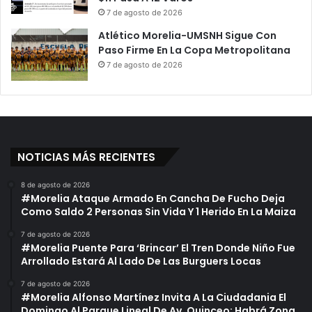
7 de agosto de 2026
Atlético Morelia-UMSNH Sigue Con
Paso Firme En La Copa Metropolitana
7 de agosto de 2026
NOTICIAS MÁS RECIENTES
8 de agosto de 2026
#Morelia Ataque Armado En Cancha De Fucho Deja
Como Saldo 2 Personas Sin Vida Y 1 Herido En La Maiza
7 de agosto de 2026
#Morelia Puente Para ‘Brincar’ El Tren Donde Niño Fue
Arrollado Estará Al Lado De Las Burguers Locas
7 de agosto de 2026
#Morelia Alfonso Martínez Invita A La Ciudadania El
Domingo Al Parque Lineal De Av. Quinceo; Habrá Zona