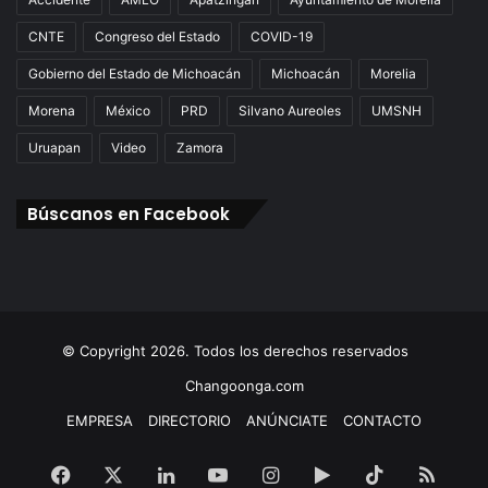
CNTE
Congreso del Estado
COVID-19
Gobierno del Estado de Michoacán
Michoacán
Morelia
Morena
México
PRD
Silvano Aureoles
UMSNH
Uruapan
Video
Zamora
Búscanos en Facebook
© Copyright 2026. Todos los derechos reservados
Changoonga.com
EMPRESA
DIRECTORIO
ANÚNCIATE
CONTACTO
Facebook
X
LinkedIn
YouTube
Instagram
Google
TikTok
RSS